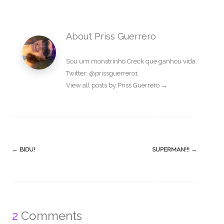
About Priss Guerrero
Sou um monstrinho Creck que ganhou vida.
Twitter: @prissguerrero1
View all posts by Priss Guerrero
→
Post
←
BIDU!
SUPERMAN!!!
→
navigation
2
Comments