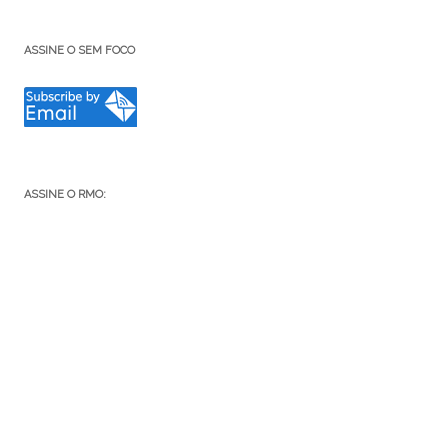
ASSINE O SEM FOCO
ASSINE O RMO:
Diga seu email e eu te passo o link da nova postagem!
e-
mail
ASSINAR
Junte-se a 82 outros assinantes