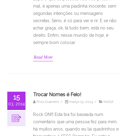
mal, é apenas uma piadinha inocente, sem
segundas intenções ou mensagens
secretas. Sério, é só para ver e rir. E se não
achar graça, ok, tá tudo bem, está no seu
direito. Enfim, nesse mundo de hoje, é
sempre bom colocar
Read More
Trocar Nomes é Feio!
15
Priss Guerrero
/
março 15, 2014
/
NADA
03, 2014
Rock ON!!! Esta tira foi baseada num
comentário que uma pessoa fez para mim,
há muitos anos, quando eu lia quadrinhos e