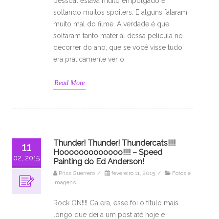
pessoal estava muito empolgado e
soltando muitos spoilers. E alguns falaram
muito mal do filme. A verdade é que
soltaram tanto material dessa película no
decorrer do ano, que se você visse tudo,
era praticamente ver o
Read More
Thunder! Thunder! Thundercats!!!!
11
Hooooooooooooo!!!! – Speed
02, 2015
Painting do Ed Anderson!
Priss Guerrero
/
fevereiro 11, 2015
/
Fotos e
Imagens
Rock ON!!!! Galera, esse foi o título mais
longo que dei a um post até hoje e