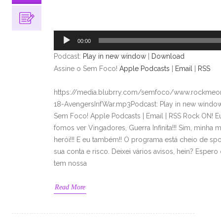
Tocador
de
áudio
00:00
Podcast:
Play in new window
|
Download
Assine o Sem Foco!
Apple Podcasts
|
Email
|
RSS
https://media.blubrry.com/semfoco/www.rockmeon
18-AvengersInfWar.mp3Podcast: Play in new windo
Sem Foco! Apple Podcasts | Email | RSS Rock ON! E
fomos ver Vingadores, Guerra Infinita!!! Sim, minha 
herói!!! E eu também!! O programa está cheio de spo
sua conta e risco. Deixei vários avisos, hein? Espero
tem nossa
Read More