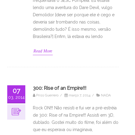
frequentava o SESC Pompéia. Eu estava
lendo uma aventura do Dare Devil, vulgo
Demolidor [deve ser porque ele é cego e
deveria sair trombando nas coisas,
demolindo tudo? É isso mesmo, versão
Brasileira?] Enfim, lá estava eu lendo
Read More
300: Rise of an Empire!!!
07
Priss Guerrero
/
março 7, 2014
/
NADA
03, 2014
Rock ON!!! Não resisti e fui ver a pré-estréia
de 300: Rise of na Empire!!! Assisti em 3D,
dublado. Gostei muito do filme, foi além do
que eu esperava ou imaginava,