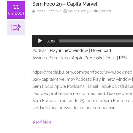
Sem Foco 29 – Capitã Marvel!
11
Priss Guerrero
/
maio 11, 2019
/
Podcast
05, 2019
Tocador
de
áudio
00:00
Podcast:
Play in new window
|
Download
Assine o Sem Foco!
Apple Podcasts
|
Email
|
RSS
https://media.blubrry.com/semfoco/www.rockmeon
029-capitaMarvel.mp3Podcast: Play in new window 
Sem Foco! Apple Podcasts | Email | RSSRock ON! N
não deu problema e nem o meu feed. Não se preoc
Sem Foco saiu antes do 29, aqui é o Sem Foco e eu 
verdade foi a pressa de tentar acompanhar
Read More