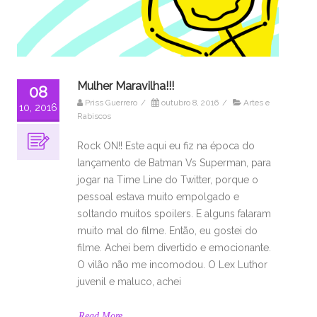
Mulher Maravilha!!!
08
Priss Guerrero
/
outubro 8, 2016
/
Artes e
10, 2016
Rabiscos
Rock ON!! Este aqui eu fiz na época do
lançamento de Batman Vs Superman, para
jogar na Time Line do Twitter, porque o
pessoal estava muito empolgado e
soltando muitos spoilers. E alguns falaram
muito mal do filme. Então, eu gostei do
filme. Achei bem divertido e emocionante.
O vilão não me incomodou. O Lex Luthor
juvenil e maluco, achei
Read More