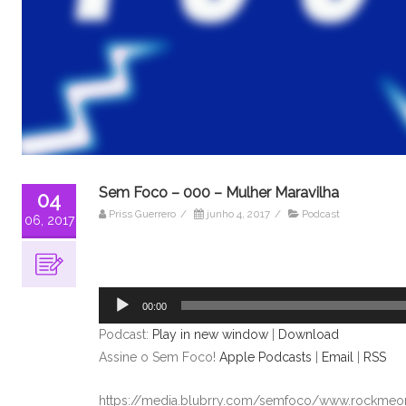
Sem Foco – 000 – Mulher Maravilha
04
Priss Guerrero
/
junho 4, 2017
/
Podcast
06, 2017
Tocador
de
áudio
00:00
Podcast:
Play in new window
|
Download
Assine o Sem Foco!
Apple Podcasts
|
Email
|
RSS
https://media.blubrry.com/semfoco/www.rockmeon