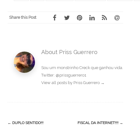
Share this Post
About Priss Guerrero
Sou um monstrinho Creck que ganhou vida.
Twitter: @prissguerrero1
View all posts by Priss Guerrero
→
Post
←
DUPLO SENTIDO!!!
FISCAL DA INTERNET!!!!
→
navigation