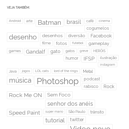
VEJA TAMBÉM:
brasil
Android
arte
Batman
café
cinema
cogumelos
desenho
desenhos
diversão
Facebook
filme
fotos
futebol
gameplay
games
Gandalf
gato
gatos
HERÓIS
greve
humor
IFSP
ilustração
instagram
Java
jogos
LOL cats
lord of the rings
Metal
Photoshop
música
podcast
rabisco
Rock
Rock Me ON
Sem Foco
senhor dos anéis
Speed Paint
São Paulo
super mario
trânsito
tutorial
twitter
Video novo