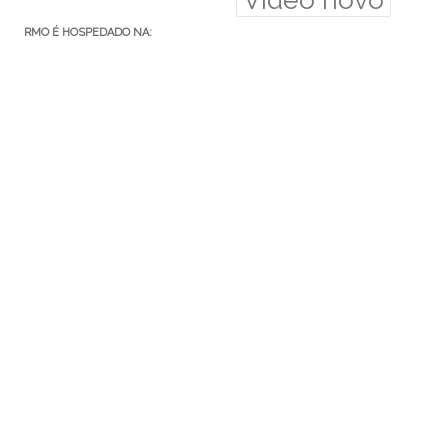
RMO É HOSPEDADO NA:
Euler.eti.br
RMO ÁREA SECRETA
Acessar
Feed de posts
Feed de comentários
WordPress.org
MEDIUM: