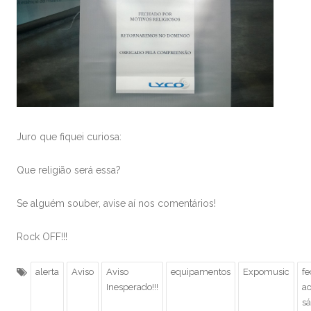
Juro que fiquei curiosa:
Que religião será essa?
Se alguém souber, avise aí nos comentários!
Rock OFF!!!
alerta
Aviso
Aviso
equipamentos
Expomusic
f
Inesperado!!!
a
s