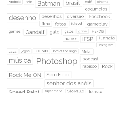
brasil
Android
arte
Batman
café
cinema
cogumelos
desenho
desenhos
diversão
Facebook
filme
fotos
futebol
gameplay
games
Gandalf
gato
gatos
HERÓIS
greve
humor
IFSP
ilustração
instagram
Java
jogos
LOL cats
lord of the rings
Metal
Photoshop
música
podcast
rabisco
Rock
Rock Me ON
Sem Foco
senhor dos anéis
Speed Paint
São Paulo
super mario
trânsito
tutorial
twitter
Video novo
RMO É HOSPEDADO NA: