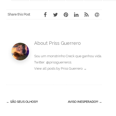
Share this Post
About Priss Guerrero
Sou um monstrinho Creck que ganhou vida.
Twitter: @prissguerrero1
View all posts by Priss Guerrero
→
Post
←
SÃO SEUS OLHOS!!!
AVISO INESPERADO!!!
→
navigation