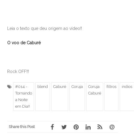
Leia o texto que deu origem ao vídeo!!
O voo de Caburé
Rock OFF!!!
#014 -
blend
Caburé
Coruja
Coruja
filtros
indios
Tornando
Caburé
a Noite
em Dia!!
Share this Post