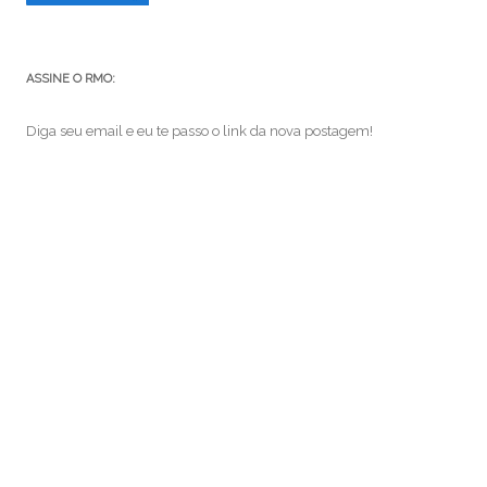
ASSINE O RMO:
Diga seu email e eu te passo o link da nova postagem!
e-
mail
ASSINAR
Junte-se a 82 outros assinantes
VEJA TAMBÉM:
brasil
Android
arte
Batman
café
cinema
cogumelos