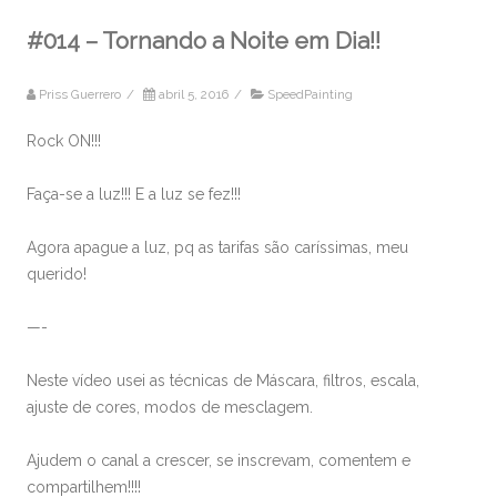
#014 – Tornando a Noite em Dia!!
Priss Guerrero
/
abril 5, 2016
/
SpeedPainting
Rock ON!!!
Faça-se a luz!!! E a luz se fez!!!
Agora apague a luz, pq as tarifas são caríssimas, meu
querido!
—-
Neste vídeo usei as técnicas de Máscara, filtros, escala,
ajuste de cores, modos de mesclagem.
Ajudem o canal a crescer, se inscrevam, comentem e
compartilhem!!!!