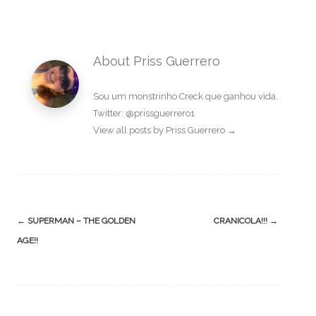
About Priss Guerrero
Sou um monstrinho Creck que ganhou vida.
Twitter: @prissguerrero1
View all posts by Priss Guerrero
→
Post
←
SUPERMAN – THE GOLDEN
CRANICOLA!!!
→
navigation
AGE!!