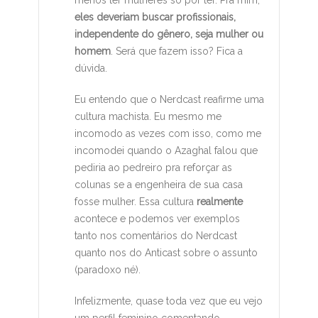
menos ter mulheres só por ter. Pra mim,
eles deveriam buscar profissionais,
independente do gênero, seja mulher ou
homem
. Será que fazem isso? Fica a
dúvida.
Eu entendo que o Nerdcast reafirme uma
cultura machista. Eu mesmo me
incomodo as vezes com isso, como me
incomodei quando o Azaghal falou que
pediria ao pedreiro pra reforçar as
colunas se a engenheira de sua casa
fosse mulher. Essa cultura
realmente
acontece e podemos ver exemplos
tanto nos comentários do Nerdcast
quanto nos do Anticast sobre o assunto
(paradoxo né).
Infelizmente, quase toda vez que eu vejo