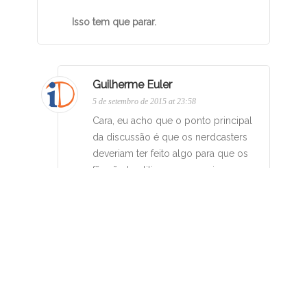
Isso tem que parar.
Guilherme Euler
5 de setembro de 2015 at 23:58
Cara, eu acho que o ponto principal
da discussão é que os nerdcasters
deveriam ter feito algo para que os
fãs não hostilizassem a guria como
aconteceu e, claro, aproveitando a
deixa, fazer um programa sobre o
assunto, já que o alcance deles é
enorme e realmente faria muita
diferença. Eles são obrigados a
fazer? Não! Mas, citando o universo
que eles tanto adoram, o dos
quadrinhos, “grandes poderes