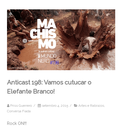
Anticast 198: Vamos cutucar o
Elefante Branco!
Priss Guerrero
/
setembro 4, 2015
/
Artes e Rabiscos
,
Conversa Fiada
Rock ON!!!