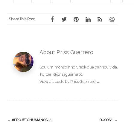
Share this Post
About Priss Guerrero
Sou um monstrinho Creck que ganhou vida.
Twitter: @prissguerrero1
View all posts by Priss Guerrero
→
Post
←
#PROJETOHUMANOS!!!!
IDOSOS!!!
→
navigation