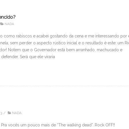
encido?
NADA
o como rabiscos e acabei gostando da cena e me interessando por e
 nela, sem perder o aspecto rústico inicial e o resultado é este: um Ri
nador! Notem que o Governador está bem arranhado, machucado e
efender. Será que ele viraria
13
/
NADA
? Pra vocês um pouco mais de “The walking dead”. Rock OFF!!