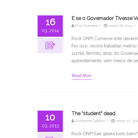
E se o Governador Tivesse V
16
Priss Guerrero
/
março 16, 2014
/
03, 2014
Rock ON!!!! Comecei este desenh
Por isso, resolvi trabalhar melhor
zumbi, faminto, atrás do Gover
aparentemente, sem meios de se d
Read More
The “student” dead
10
Guilherme Galdino
/
março 10, 20
03, 2013
Rock ON!!!! Eae galera tudo bem