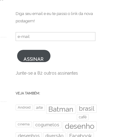
Diga seu email e eu te passo o link da nova
postagem!
e-
mail
ASSINAR
Junte-se a 82 outros assinantes
VEJA TAMBÉM:
brasil
Android
arte
Batman
café
desenho
cinema
cogumelos
desenhos
diversão
Facebook