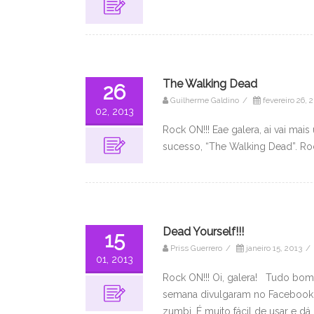
The Walking Dead
26
Guilherme Galdino
/
fevereiro 26, 
02, 2013
Rock ON!!! Eae galera, ai vai ma
sucesso, “The Walking Dead”. Roc
Dead Yourself!!!
15
Priss Guerrero
/
janeiro 15, 2013
/
01, 2013
Rock ON!!! Oi, galera! Tudo bo
semana divulgaram no Facebook
zumbi. É muito fácil de usar e d