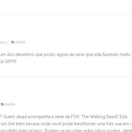
2013
/
NADA
is um dos desenhos que posto, agora da série que esta fazendo muito
k OFF!!!!
NADA
m? Quem daqui acompanha a série da FOX, The Walking Dead? Esta
 um link bem bacana onde você pode transformar uma foto sua em
á um efeito bem bizarro. Podem-se escolher entre olhos podres, dent