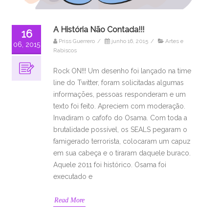
A História Não Contada!!!
16
Priss Guerrero
/
junho 16, 2015
/
Artes e
06, 2015
Rabiscos
Rock ON!!! Um desenho foi lançado na time
line do Twitter, foram solicitadas algumas
informações, pessoas responderam e um
texto foi feito. Apreciem com moderação.
Invadiram o cafofo do Osama. Com toda a
brutalidade possível, os SEALS pegaram o
famigerado terrorista, colocaram um capuz
em sua cabeça e o tiraram daquele buraco.
Aquele 2011 foi histórico. Osama foi
executado e
Read More