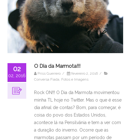
O Dia da Marmota!!!
02
Priss Guerrero
/
fevereiro 2, 2016
/
02, 2016
Conversa Fiada
,
Fotos e Imagens
Rock ON!!! O Dia da Marmota movimentou
minha TL hoje no Twitter. Mas o que é esse
dia afinal de contas? Bom, para começar, é
coisa do povo dos Estados Unidos,
acontece lá na Pensilvânia e tem a ver com
a duração do inverno. Ocorre que as
marmotas passam por um período de