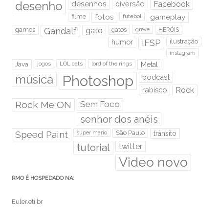
desenho
desenhos
diversão
Facebook
filme
fotos
futebol
gameplay
games
Gandalf
gato
gatos
HERÓIS
greve
humor
IFSP
ilustração
instagram
Java
jogos
LOL cats
lord of the rings
Metal
Photoshop
música
podcast
rabisco
Rock
Rock Me ON
Sem Foco
senhor dos anéis
Speed Paint
São Paulo
super mario
trânsito
tutorial
twitter
Video novo
RMO É HOSPEDADO NA:
Euler.eti.br