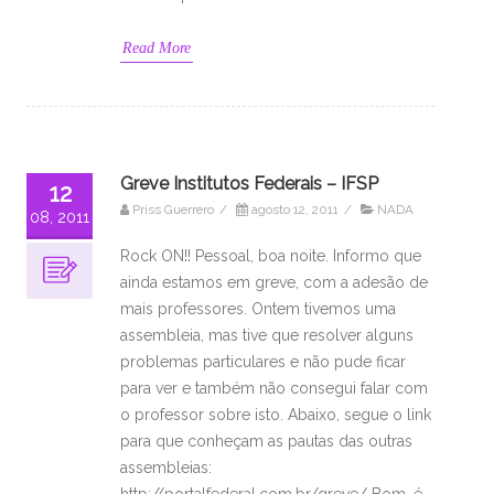
Read More
Greve Institutos Federais – IFSP
12
Priss Guerrero
/
agosto 12, 2011
/
NADA
08, 2011
Rock ON!! Pessoal, boa noite. Informo que
ainda estamos em greve, com a adesão de
mais professores. Ontem tivemos uma
assembleia, mas tive que resolver alguns
problemas particulares e não pude ficar
para ver e também não consegui falar com
o professor sobre isto. Abaixo, segue o link
para que conheçam as pautas das outras
assembleias:
http://portalfederal.com.br/greve/ Bom, é