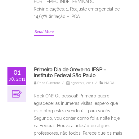
POR TEMPO INDETERMINADO
Reivindicações: 1. Reajuste emergencial de
14,67% (inflação – IPCA
Read More
Primeiro Dia de Greve no IFSP –
01
Instituto Federal São Paulo
08, 2011
Priss Guerrero
/
agosto 1, 2011
/
NADA
Rock ON!! Oi, pessoal! Primeiro quero
agradecer as inúmeras visitas, espero que
este blog esteja sendo útil para vocês.
Segundo, vou contar como foi a noite hoje
na Federal. Houve a adesão de alguns
professores, não todos. Parece que os mais