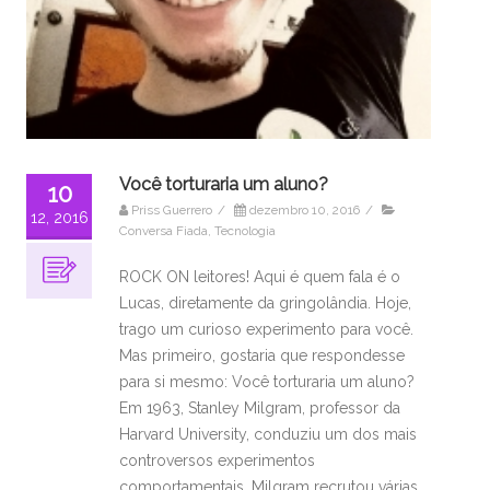
Você torturaria um aluno?
10
Priss Guerrero
/
dezembro 10, 2016
/
12, 2016
Conversa Fiada
,
Tecnologia
ROCK ON leitores! Aqui é quem fala é o
Lucas, diretamente da gringolândia. Hoje,
trago um curioso experimento para você.
Mas primeiro, gostaria que respondesse
para si mesmo: Você torturaria um aluno?
Em 1963, Stanley Milgram, professor da
Harvard University, conduziu um dos mais
controversos experimentos
comportamentais. Milgram recrutou várias