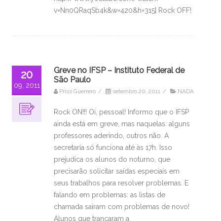
v=Nn0QRaqSb4k&w=420&h=315] Rock OFF!
Greve no IFSP – Instituto Federal de
20
São Paulo
09, 2011
Priss Guerrero
/
setembro 20, 2011
/
NADA
Rock ON!!! Oi, pessoal! Informo que o IFSP
ainda está em greve, mas naquelas: alguns
professores aderindo, outros não. A
secretaria só funciona até às 17h. Isso
prejudica os alunos do noturno, que
precisarão solicitar saídas especiais em
seus trabalhos para resolver problemas. E
falando em problemas: as listas de
chamada saíram com problemas de novo!
Alunos que trancaram a