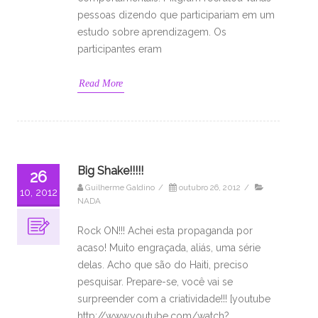
pessoas dizendo que participariam em um
estudo sobre aprendizagem. Os
participantes eram
Read More
Big Shake!!!!!
26
Guilherme Galdino
/
outubro 26, 2012
/
10, 2012
NADA
Rock ON!!! Achei esta propaganda por
acaso! Muito engraçada, aliás, uma série
delas. Acho que são do Haiti, preciso
pesquisar. Prepare-se, você vai se
surpreender com a criatividade!!! [youtube
http://www.youtube.com/watch?