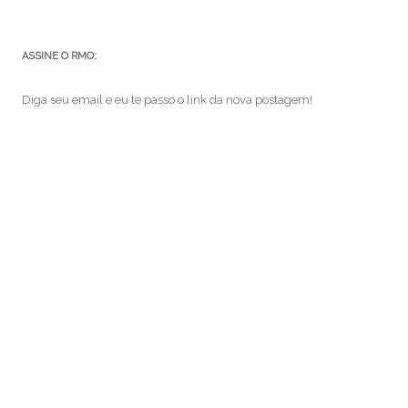
ASSINE O RMO:
Diga seu email e eu te passo o link da nova postagem!
e-
mail
ASSINAR
Junte-se a 82 outros assinantes
VEJA TAMBÉM:
brasil
Android
arte
Batman
café
cinema
cogumelos
desenhos
diversão
Facebook