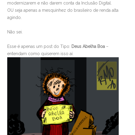
modernizarem e não darem conta da Inclusão Digital.
OU seja apenas a mesquinhez do brasileiro de renda alta
agindo.
Não sei.
Esse é apenas um post do Tipo:
Deus Abelha Boa
–
entendam como quiserem isso aí.