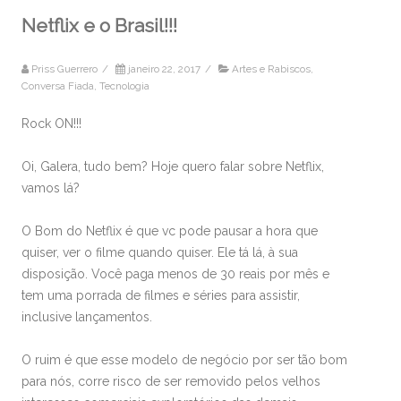
Netflix e o Brasil!!!
Priss Guerrero
/
janeiro 22, 2017
/
Artes e Rabiscos
,
Conversa Fiada
,
Tecnologia
Rock ON!!!
Oi, Galera, tudo bem? Hoje quero falar sobre Netflix,
vamos lá?
O Bom do Netflix é que vc pode pausar a hora que
quiser, ver o filme quando quiser. Ele tá lá, à sua
disposição. Você paga menos de 30 reais por mês e
tem uma porrada de filmes e séries para assistir,
inclusive lançamentos.
O ruim é que esse modelo de negócio por ser tão bom
para nós, corre risco de ser removido pelos velhos