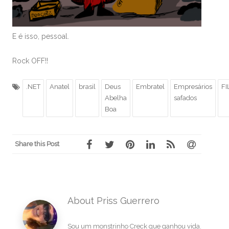
E é isso, pessoal.
Rock OFF!!
.NET
Anatel
brasil
Deus
Embratel
Empresários
FI
Abelha
safados
Boa
Share this Post
About Priss Guerrero
Sou um monstrinho Creck que ganhou vida.