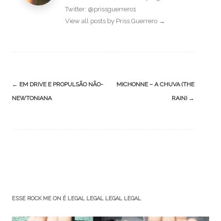
Twitter: @prissguerrero1
View all posts by Priss Guerrero
→
Post
←
EM DRIVE E PROPULSÃO NÃO-
MICHONNE – A CHUVA (THE
navigation
NEWTONIANA
RAIN)
→
ESSE ROCK ME ON É LEGAL LEGAL LEGAL LEGAL