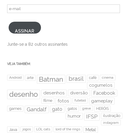
e-
mail
ASSINAR
Junte-se a 82 outros assinantes
VEJA TAMBÉM:
brasil
Android
arte
Batman
café
cinema
cogumelos
desenho
desenhos
diversão
Facebook
filme
fotos
futebol
gameplay
games
Gandalf
gato
gatos
HERÓIS
greve
humor
IFSP
ilustração
instagram
Java
jogos
LOL cats
lord of the rings
Metal