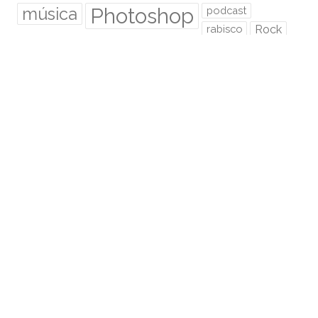
Photoshop
música
podcast
rabisco
Rock
Rock Me ON
Sem Foco
senhor dos anéis
Speed Paint
São Paulo
super mario
trânsito
tutorial
twitter
Video novo
RMO É HOSPEDADO NA:
Euler.eti.br
RMO ÁREA SECRETA
Acessar
Feed de posts