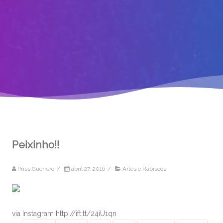
Peixinho!!
Priss Guerrero
/
abril 27, 2016
/
Artes e Rabiscos
via Instagram http://ift.tt/24iU1qn