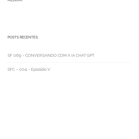
MEDIUM:
POSTS RECENTES:
SF 069 – CONVERSANDO COM A IA CHAT GPT
SFC – 004 – Episódio V
SFC – 003 – Na Correria
RMO CATEGORIAS
Artes e Rabiscos
(105)