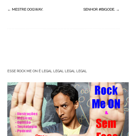
Post
←
MESTRE OOGWAY.
SENHOR #BIGODE.
→
navigation
ESSE ROCK ME ON É LEGAL LEGAL LEGAL LEGAL