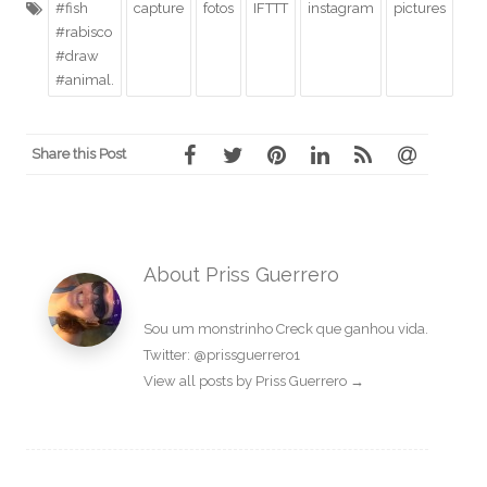
#fish
capture
fotos
IFTTT
instagram
pictures
#rabisco
#draw
#animal.
Share this Post
About Priss Guerrero
Sou um monstrinho Creck que ganhou vida.
Twitter: @prissguerrero1
View all posts by Priss Guerrero
→