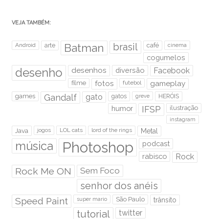
VEJA TAMBÉM:
brasil
Android
arte
Batman
café
cinema
cogumelos
desenho
desenhos
diversão
Facebook
filme
fotos
futebol
gameplay
games
Gandalf
gato
gatos
HERÓIS
greve
humor
IFSP
ilustração
instagram
Java
jogos
LOL cats
lord of the rings
Metal
Photoshop
música
podcast
rabisco
Rock
Rock Me ON
Sem Foco
senhor dos anéis
Speed Paint
São Paulo
super mario
trânsito
tutorial
twitter