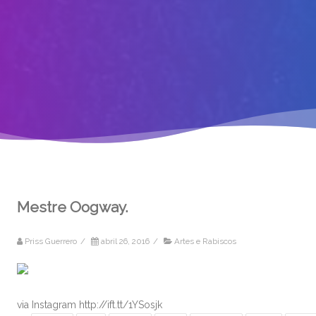
Mestre Oogway.
Priss Guerrero
/
abril 26, 2016
/
Artes e Rabiscos
via Instagram http://ift.tt/1YSosjk