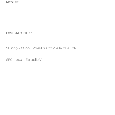
MEDIUM:
POSTS RECENTES:
SF 069 – CONVERSANDO COM A IA CHAT GPT
SFC – 004 – Episódio V
SFC – 003 – Na Correria
RMO CATEGORIAS
Artes e Rabiscos
(105)