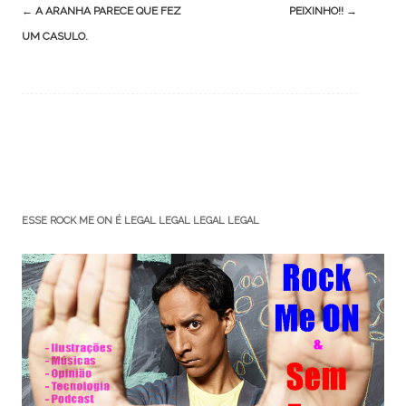
Post
←
A ARANHA PARECE QUE FEZ
PEIXINHO!!
→
navigation
UM CASULO.
ESSE ROCK ME ON É LEGAL LEGAL LEGAL LEGAL