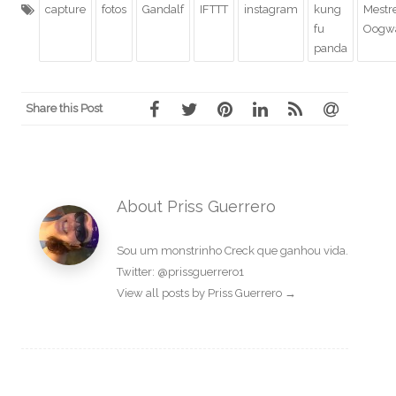
capture
fotos
Gandalf
IFTTT
instagram
kung
Mestr
fu
Oogw
panda
Share this Post
About Priss Guerrero
Sou um monstrinho Creck que ganhou vida.
Twitter: @prissguerrero1
View all posts by Priss Guerrero
→