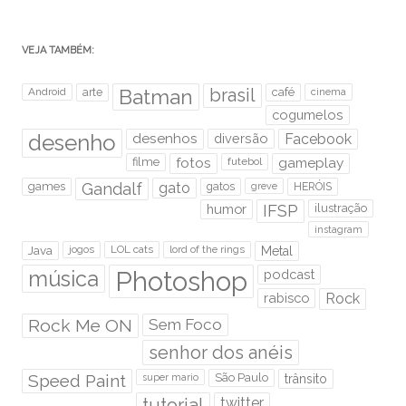
VEJA TAMBÉM:
brasil
Android
arte
Batman
café
cinema
cogumelos
desenho
desenhos
diversão
Facebook
filme
fotos
futebol
gameplay
games
Gandalf
gato
gatos
HERÓIS
greve
humor
IFSP
ilustração
instagram
Java
jogos
LOL cats
lord of the rings
Metal
Photoshop
música
podcast
rabisco
Rock
Rock Me ON
Sem Foco
senhor dos anéis
Speed Paint
São Paulo
super mario
trânsito
tutorial
twitter