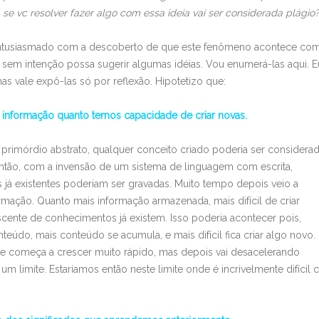
se vc resolver fazer algo com essa ideia vai ser considerada plágio?
Entusiasmado com a descoberto de que este fenômeno acontece co
o” sem intenção possa sugerir algumas idéias. Vou enumerá-las aqui. E
s vale expô-las só por reflexão. Hipotetizo que:
a informação quanto temos capacidade de criar novas.
e primórdio abstrato, qualquer conceito criado poderia ser considera
Então, com a invensão de um sistema de linguagem com escrita,
á existentes poderiam ser gravadas. Muito tempo depois veio a
rmação. Quanto mais informação armazenada, mais difícil de criar
cente de conhecimentos já existem. Isso poderia acontecer pois,
eúdo, mais conteúdo se acumula, e mais difícil fica criar algo novo.
e começa a crescer muito rápido, mas depois vai desacelerando
limite. Estaríamos então neste limite onde é incrivelmente difícil c