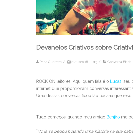
Devaneios Criativos sobre Criati
Priss Guerrero
/
outubro 18, 2015
/
Conversa Fiada
ROCK ON leitores! Aqui quem fala é o
Lucas
, seu
internet que proporcionam conversas interessantí
Uma dessas conversas ficou tão bacana que resolvi
Tudo começou quando meu amigo
Benjiro
me pe
“
Vc já se pegou bolando uma história na sua cabe