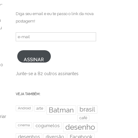
”
Diga seu email e eu te passo o link da nova
m
postagem!
u
e-
mail
ASSINAR
do
Junte-se a 82 outros assinantes
VEJA TAMBÉM:
brasil
Android
arte
Batman
riar
café
desenho
cinema
cogumelos
desenhos
diversão
Facebook