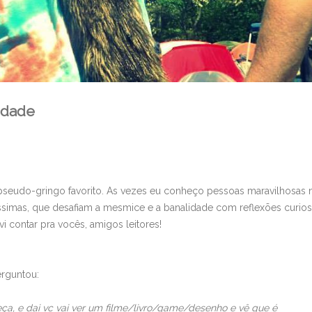
vidade
 pseudo-gringo favorito. As vezes eu conheço pessoas maravilhosas 
ssimas, que desafiam a mesmice e a banalidade com reflexões curios
 contar pra vocês, amigos leitores!
rguntou:
ça, e dai vc vai ver um filme/livro/game/desenho e vê que é