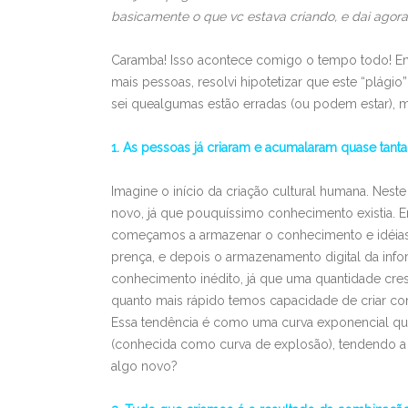
basicamente o que vc estava criando, e dai agora 
Caramba! Isso acontece comigo o tempo todo! 
mais pessoas, resolvi hipotetizar que este “plági
sei quealgumas estão erradas (ou podem estar), ma
1. As pessoas já criaram e acumalaram quase tant
Imagine o início da criação cultural humana. Nest
novo, já que pouquíssimo conhecimento existia. 
começamos a armazenar o conhecimento e idéias j
prença, e depois o armazenamento digital da info
conhecimento inédito, já que uma quantidade cres
quanto mais rápido temos capacidade de criar cont
Essa tendência é como uma curva exponencial qu
(conhecida como curva de explosão), tendendo a um 
algo novo?