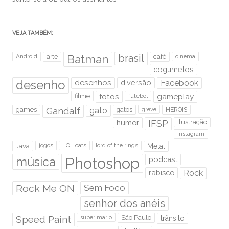
VEJA TAMBÉM:
brasil
Android
arte
Batman
café
cinema
cogumelos
desenho
desenhos
diversão
Facebook
filme
fotos
futebol
gameplay
games
Gandalf
gato
gatos
HERÓIS
greve
humor
IFSP
ilustração
instagram
Java
jogos
LOL cats
lord of the rings
Metal
Photoshop
música
podcast
rabisco
Rock
Rock Me ON
Sem Foco
senhor dos anéis
Speed Paint
São Paulo
super mario
trânsito