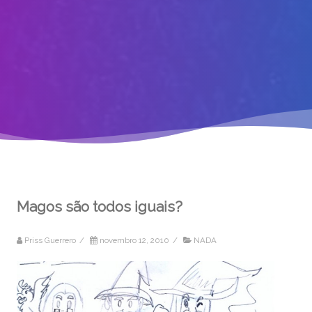
Magos são todos iguais?
Priss Guerrero
/
novembro 12, 2010
/
NADA