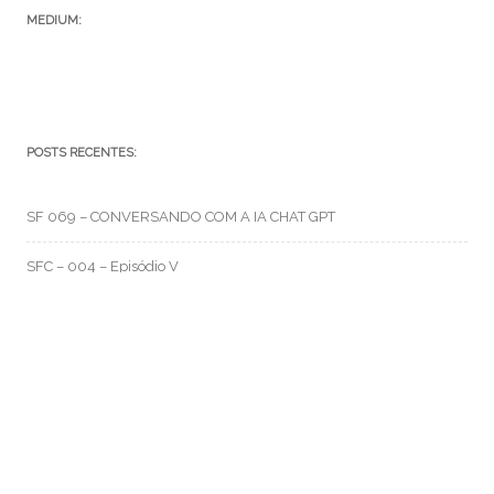
MEDIUM:
POSTS RECENTES:
SF 069 – CONVERSANDO COM A IA CHAT GPT
SFC – 004 – Episódio V
SFC – 003 – Na Correria
RMO CATEGORIAS
Artes e Rabiscos
(105)