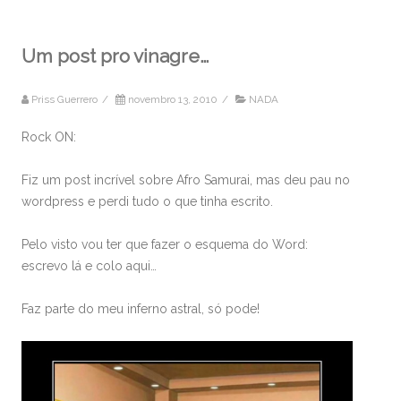
Um post pro vinagre…
Priss Guerrero
/
novembro 13, 2010
/
NADA
Rock ON:
Fiz um post incrível sobre Afro Samurai, mas deu pau no
wordpress e perdi tudo o que tinha escrito.
Pelo visto vou ter que fazer o esquema do Word:
escrevo lá e colo aqui…
Faz parte do meu inferno astral, só pode!