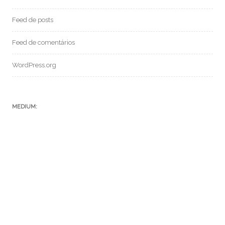
Feed de posts
Feed de comentários
WordPress.org
MEDIUM:
POSTS RECENTES:
SF 069 – CONVERSANDO COM A IA CHAT GPT
SFC – 004 – Episódio V