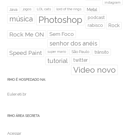
instagram
Java
jogos
LOL cats
lord of the rings
Metal
Photoshop
música
podcast
rabisco
Rock
Rock Me ON
Sem Foco
senhor dos anéis
Speed Paint
São Paulo
super mario
trânsito
tutorial
twitter
Video novo
RMO É HOSPEDADO NA:
Euler.eti.br
RMO ÁREA SECRETA
Acessar