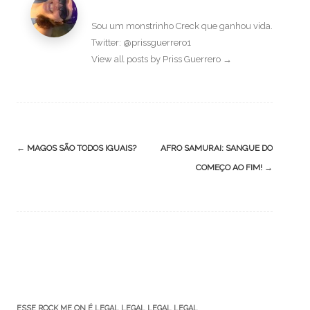
Sou um monstrinho Creck que ganhou vida.
Twitter: @prissguerrero1
View all posts by Priss Guerrero
→
Post
←
MAGOS SÃO TODOS IGUAIS?
AFRO SAMURAI: SANGUE DO
navigation
COMEÇO AO FIM!
→
ESSE ROCK ME ON É LEGAL LEGAL LEGAL LEGAL