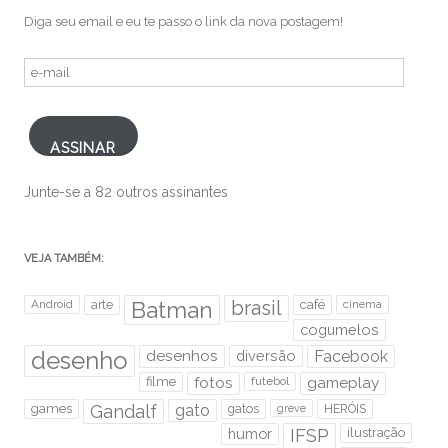
Diga seu email e eu te passo o link da nova postagem!
e-
mail
ASSINAR
Junte-se a 82 outros assinantes
VEJA TAMBÉM:
brasil
Android
arte
Batman
café
cinema
cogumelos
desenho
desenhos
diversão
Facebook
filme
fotos
futebol
gameplay
games
Gandalf
gato
gatos
HERÓIS
greve
humor
IFSP
ilustração