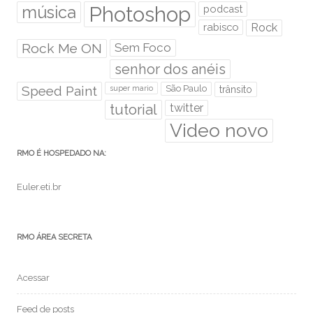
Photoshop
música
podcast
rabisco
Rock
Rock Me ON
Sem Foco
senhor dos anéis
Speed Paint
São Paulo
super mario
trânsito
tutorial
twitter
Video novo
RMO É HOSPEDADO NA:
Euler.eti.br
RMO ÁREA SECRETA
Acessar
Feed de posts