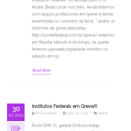
Institutos Federais, fornecidas pelo Prof.
André. Basta clicar nos links. Ainda estamos
com alguns professores em greve e tendo
assembléia no corredor da facul. ” andre: oi
informes da greve atalizadas
http://portalfederal.com.br/greve/ estamos
em Brasília sábado e domingo, na quarta
faremos passeata esplanada ministro no
sábado em sp
Read More
Institutos Federais em Greve!!!
30
Priss Guerrero
/
julho 30, 2011
/
NADA
07, 2011
Rock ON!!! Oi, galera! Embora esteja