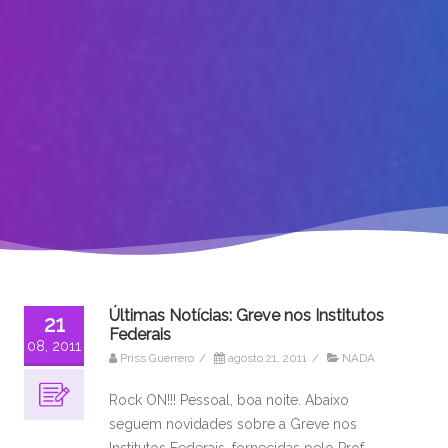
Últimas Notícias: Greve nos Institutos
21
Federais
08, 2011
Priss Guerrero
/
agosto 21, 2011
/
NADA
Rock ON!!! Pessoal, boa noite. Abaixo
seguem novidades sobre a Greve nos