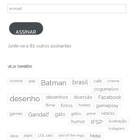
e-
mail
ASSINAR
Junte-se a 82 outros assinantes
VEJA TAMBÉM:
brasil
Android
arte
Batman
café
cinema
cogumelos
desenho
desenhos
diversão
Facebook
filme
fotos
futebol
gameplay
games
Gandalf
gato
gatos
HERÓIS
greve
humor
IFSP
ilustração
instagram
Java
jogos
LOL cats
lord of the rings
Metal