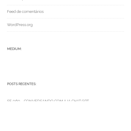
Feed de comentários
WordPress.org
MEDIUM:
POSTS RECENTES:
SF 069 – CONVERSANDO COM A IA CHAT GPT
SFC – 004 – Episódio V
SFC – 003 – Na Correria