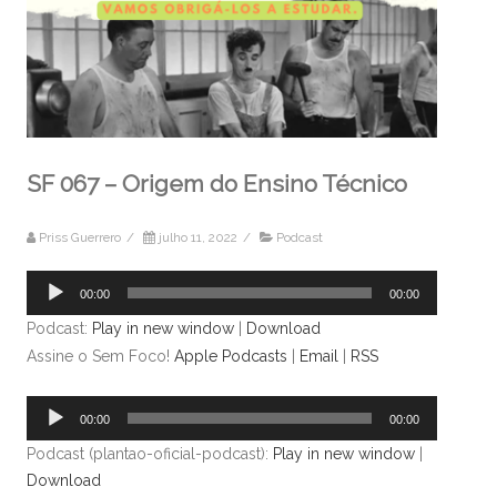
SF 067 – Origem do Ensino Técnico
Priss Guerrero
/
julho 11, 2022
/
Podcast
Tocador
00:00
00:00
de
Podcast:
Play in new window
|
Download
áudio
Assine o Sem Foco!
Apple Podcasts
|
Email
|
RSS
Tocador
00:00
00:00
de
Podcast (plantao-oficial-podcast):
Play in new window
|
áudio
Download