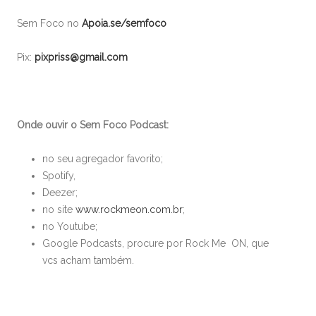
Sem Foco no
Apoia.se/semfoco
Pix:
pixpriss@gmail.com
Onde ouvir o Sem Foco Podcast:
no seu agregador favorito;
Spotify,
Deezer;
no site
www.rockmeon.com.br
;
no Youtube;
Google Podcasts, procure por Rock Me ON, que
vcs acham também.