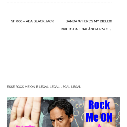
Post
←
SF 066 – ADA BLACK JACK
BANDA WHERE’S MY BIBLE!!!
navigation
DIRETO DA FINALÂNDIA P VC!
→
ESSE ROCK ME ON É LEGAL LEGAL LEGAL LEGAL