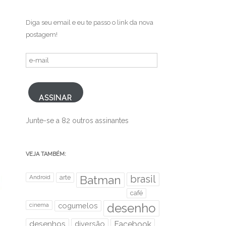
Diga seu email e eu te passo o link da nova
postagem!
e-
mail
ASSINAR
Junte-se a 82 outros assinantes
VEJA TAMBÉM:
brasil
Android
arte
Batman
café
desenho
cinema
cogumelos
desenhos
diversão
Facebook