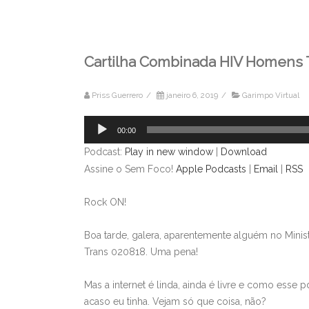
Cartilha Combinada HIV Homens 
Priss Guerrero
/
janeiro 6, 2019
/
Garimpo Virtual
Tocador
00:00
de
Podcast:
Play in new window
|
Download
áudio
Assine o Sem Foco!
Apple Podcasts
|
Email
|
RSS
Rock ON!
Boa tarde, galera, aparentemente alguém no Mini
Trans 020818. Uma pena!
Mas a internet é linda, ainda é livre e como esse 
acaso eu tinha. Vejam só que coisa, não?