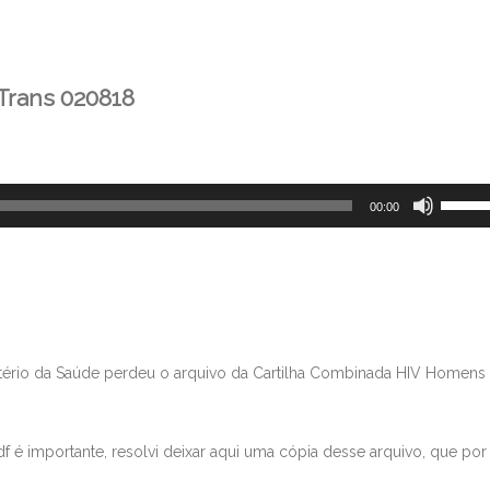
Trans 020818
Use
00:00
as
setas
para
cima
ou
para
stério da Saúde perdeu o arquivo da Cartilha Combinada HIV Homens
baixo
para
aument
pdf é importante, resolvi deixar aqui uma cópia desse arquivo, que por
ou
diminui