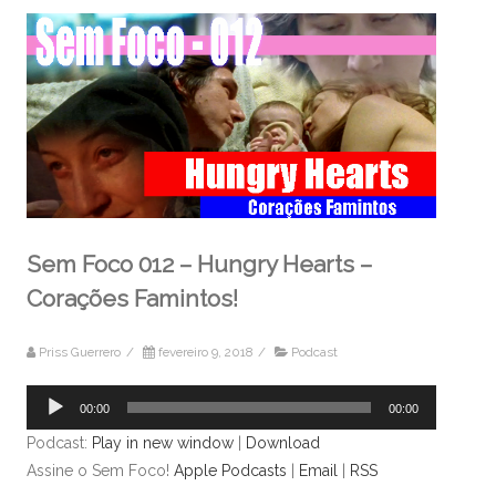
Sem Foco 012 – Hungry Hearts –
Corações Famintos!
Priss Guerrero
/
fevereiro 9, 2018
/
Podcast
Tocador
00:00
00:00
de
Podcast:
Play in new window
|
Download
áudio
Assine o Sem Foco!
Apple Podcasts
|
Email
|
RSS