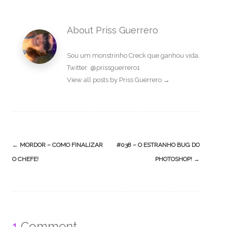
About Priss Guerrero
Sou um monstrinho Creck que ganhou vida.
Twitter: @prissguerrero1
View all posts by Priss Guerrero
→
Post
←
MORDOR – COMO FINALIZAR
#038 – O ESTRANHO BUG DO
navigation
O CHEFE!
PHOTOSHOP!
→
1
Comment