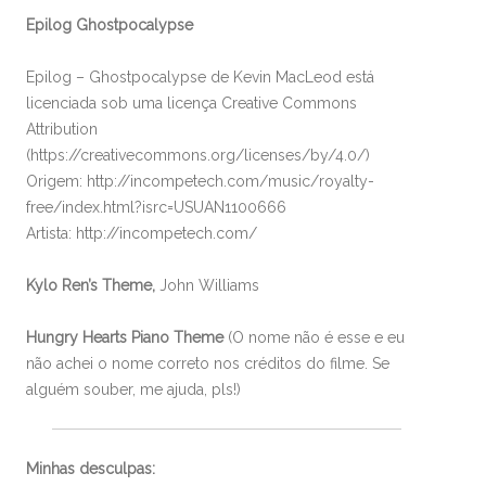
Epilog Ghostpocalypse
Epilog – Ghostpocalypse de Kevin MacLeod está
licenciada sob uma licença Creative Commons
Attribution
(https://creativecommons.org/licenses/by/4.0/)
Origem: http://incompetech.com/music/royalty-
free/index.html?isrc=USUAN1100666
Artista: http://incompetech.com/
Kylo Ren’s Theme,
John Williams
Hungry Hearts Piano Theme
(O nome não é esse e eu
não achei o nome correto nos créditos do filme. Se
alguém souber, me ajuda, pls!)
Minhas desculpas: