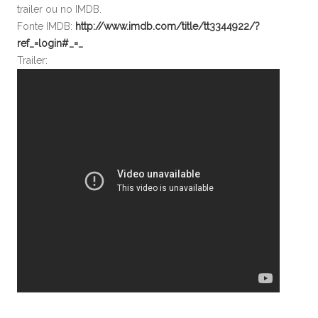
trailer ou no IMDB.
Fonte IMDB:
http://www.imdb.com/title/tt3344922/?
ref_=login#_=_
Trailer: