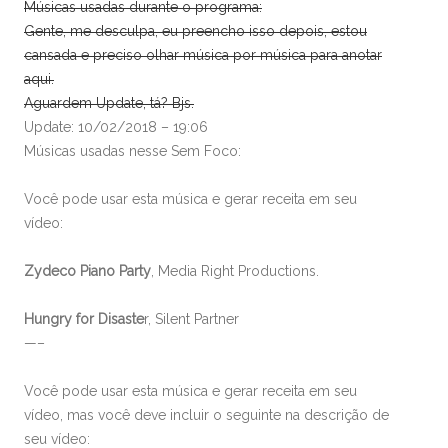
Músicas usadas durante o programa:
Gente, me desculpa, eu preencho isso depois, estou
cansada e preciso olhar música por música para anotar
aqui.
Aguardem Update, tá? Bjs.
Update: 10/02/2018 – 19:06
Músicas usadas nesse Sem Foco:
Você pode usar esta música e gerar receita em seu
vídeo:
Zydeco Piano Party
, Media Right Productions.
Hungry for Disaste
r, Silent Partner
—–
Você pode usar esta música e gerar receita em seu
vídeo, mas você deve incluir o seguinte na descrição de
seu vídeo: