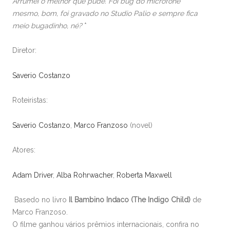
Arrumei o melhor que pude. Foi bug do microfone
mesmo, bom, foi gravado no Studio Palio e sempre fica
meio bugadinho, né?
*
Diretor:
Saverio Costanzo
Roteiristas:
Saverio Costanzo
,
Marco Franzoso
(novel)
Atores:
Adam Driver
,
Alba Rohrwacher
,
Roberta Maxwell
Basedo no livro
Il Bambino Indaco (The Indigo Child)
de
Marco Franzoso.
O filme ganhou vários prêmios internacionais, confira no