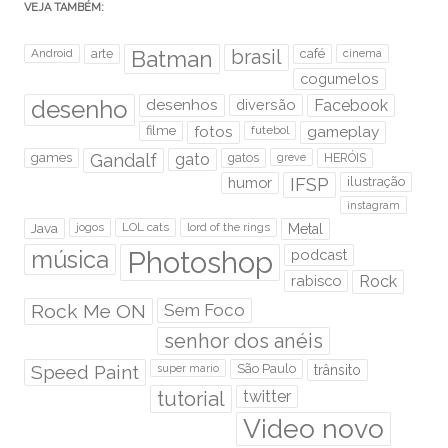
VEJA TAMBÉM:
brasil
Android
arte
Batman
café
cinema
cogumelos
desenho
desenhos
diversão
Facebook
filme
fotos
futebol
gameplay
games
Gandalf
gato
gatos
HERÓIS
greve
humor
IFSP
ilustração
instagram
Java
jogos
LOL cats
lord of the rings
Metal
Photoshop
música
podcast
rabisco
Rock
Rock Me ON
Sem Foco
senhor dos anéis
Speed Paint
São Paulo
super mario
trânsito
tutorial
twitter
Video novo