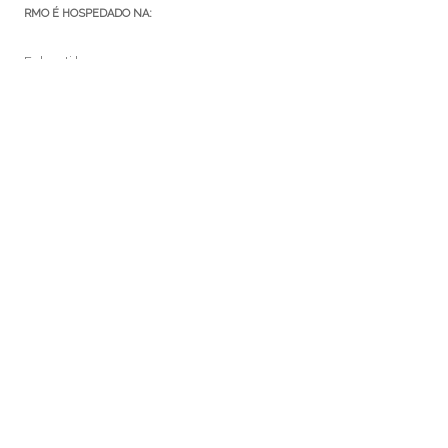
RMO É HOSPEDADO NA:
Euler.eti.br
RMO ÁREA SECRETA
Acessar
Feed de posts
Feed de comentários
WordPress.org
MEDIUM: