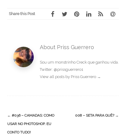
Share this Post
About Priss Guerrero
Sou um monstrinho Creck que ganhou vida.
Twitter: @prissguerrero1
View all posts by Priss Guerrero
→
Post
←
#036 – CAMADAS: COMO
008 – SETA PARA QUÊ?
→
navigation
USAR NO PHOTOSHOP. EU
CONTO TUDO!