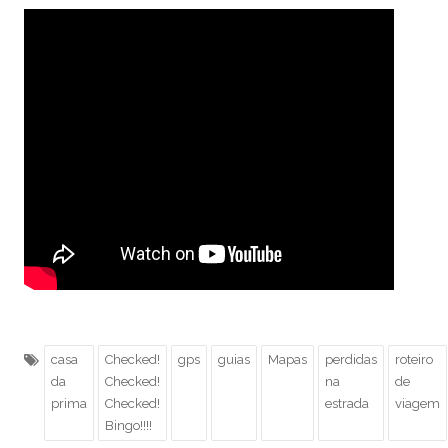
casa
Checked!
gps
guias
Mapas
perdidas
roteiro
da
Checked!
na
de
prima
Checked!
estrada
viagem
Bingo!!!!