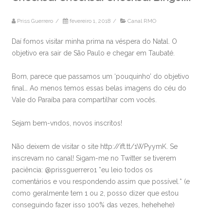
Priss Guerrero
/
fevereiro 1, 2018
/
Canal RMO
Daí fomos visitar minha prima na véspera do Natal. O
objetivo era sair de São Paulo e chegar em Taubaté.
Bom, parece que passamos um ‘pouquinho’ do objetivo
final… Ao menos temos essas belas imagens do céu do
Vale do Paraíba para compartilhar com vocês.
Sejam bem-vndos, novos inscritos!
Não deixem de visitar o site http://ift.tt/1WPyymK. Se
inscrevam no canal! Sigam-me no Twitter se tiverem
paciência: @prissguerrero1 *eu leio todos os
comentários e vou respondendo assim que possível.* (e
como geralmente tem 1 ou 2, posso dizer que estou
conseguindo fazer isso 100% das vezes, hehehehe)