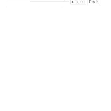
rabisco
Rock
Rock Me ON
Sem Foco
senhor dos anéis
Speed Paint
São Paulo
super mario
trânsito
tutorial
twitter
Video novo
RMO É HOSPEDADO NA:
Euler.eti.br
RMO ÁREA SECRETA
Acessar
Feed de posts