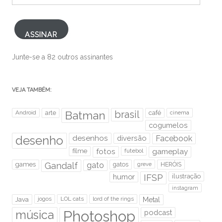
mail
ASSINAR
Junte-se a 82 outros assinantes
VEJA TAMBÉM:
brasil
Android
arte
Batman
café
cinema
cogumelos
desenho
desenhos
diversão
Facebook
filme
fotos
futebol
gameplay
games
Gandalf
gato
gatos
HERÓIS
greve
humor
IFSP
ilustração
instagram
Java
jogos
LOL cats
lord of the rings
Metal
Photoshop
música
podcast