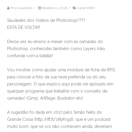
Priss Guerrero
/
fevereiro 1, 2018
/
Canal RMO
Saudades dos Vídeos de Photoshop????
ESTÁ DE VOLTA!!!
Dessa vez eu ensino a mexer com as camadas do
Photoshop, conhecidas também como Layers (não
confunda com a batata)!
Vou mostrar como ajustar uma moldura de ficha de RPG
para colocar a foto da sua nave preferida ou do seu
personagem. O que explico aqui pode ser aplicado em
qualquer programa que trabalhe com o conceito de
camadas! (Gimp, ArtRage, Illustrator etc)
A sugestão foi dada em 2017 pelo Simão Neto do
Grande Coisa (http://ift.tt/189Krgd), que é um podcast
muito bom, que se vcs não conhecem ainda, deveriam