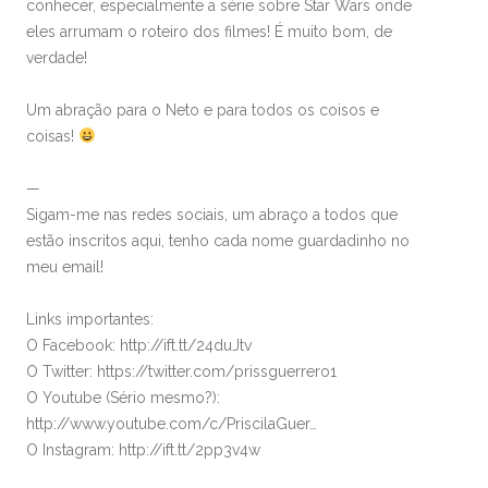
conhecer, especialmente a série sobre Star Wars onde
eles arrumam o roteiro dos filmes! É muito bom, de
verdade!
Um abração para o Neto e para todos os coisos e
coisas!
—
Sigam-me nas redes sociais, um abraço a todos que
estão inscritos aqui, tenho cada nome guardadinho no
meu email!
Links importantes:
O Facebook: http://ift.tt/24duJtv
O Twitter: https://twitter.com/prissguerrero1
O Youtube (Sério mesmo?):
http://www.youtube.com/c/PriscilaGuer…
O Instagram: http://ift.tt/2pp3v4w