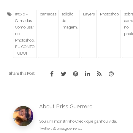
#036 -
camadas
edição
Layers
Photoshop
sobr
Camadas:
de
cam
Como usar
imagem.
no
no
phot
Photoshop.
EU CONTO
TUDO!
Share this Post
About Priss Guerrero
Sou um monstrinho Creck que ganhou vida.
Twitter: @prissguerrero1