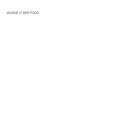
ASSINE O SEM FOCO
ASSINE O RMO:
Diga seu email e eu te passo o link da nova postagem!
e-
mail
ASSINAR
Junte-se a 82 outros assinantes