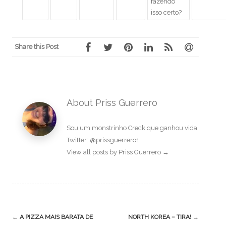
fazendo
isso certo?
Share this Post
About Priss Guerrero
Sou um monstrinho Creck que ganhou vida.
Twitter: @prissguerrero1
View all posts by Priss Guerrero
→
Post
←
A PIZZA MAIS BARATA DE
NORTH KOREA – TIRA!
→