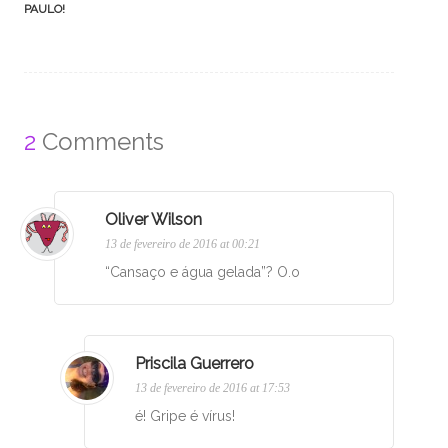
PAULO!
2
Comments
Oliver Wilson
13 de fevereiro de 2016 at 00:21
“Cansaço e água gelada”? O.o
Priscila Guerrero
13 de fevereiro de 2016 at 17:53
é! Gripe é vírus!