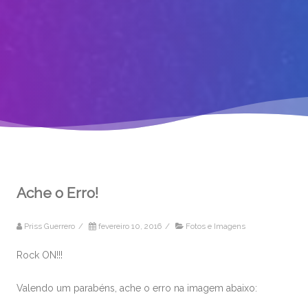
Ache o Erro!
Priss Guerrero
/
fevereiro 10, 2016
/
Fotos e Imagens
Rock ON!!!
Valendo um parabéns, ache o erro na imagem abaixo: