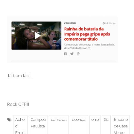
Tá bem fácil.
Rock OFF!!!
Ache
Campeã
carnaval
doença.
erro
G1
Império
o
Paulista
de Casa
Erro!!!
Verde