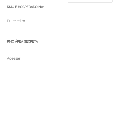
RMO É HOSPEDADO NA:
Euler.eti.br
RMO ÁREA SECRETA
Acessar
Feed de posts
Feed de comentários
WordPress.org
MEDIUM: