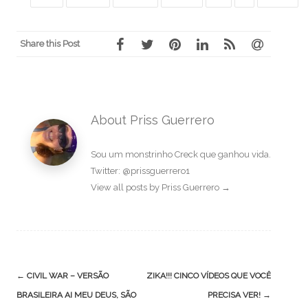
Share this Post
About Priss Guerrero
Sou um monstrinho Creck que ganhou vida.
Twitter: @prissguerrero1
View all posts by Priss Guerrero
→
Post
←
CIVIL WAR – VERSÃO
ZIKA!!! CINCO VÍDEOS QUE VOCÊ
navigation
BRASILEIRA AI MEU DEUS, SÃO
PRECISA VER!
→