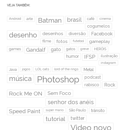
VEJA TAMBÉM:
brasil
Android
arte
Batman
café
cinema
cogumelos
desenho
desenhos
diversão
Facebook
filme
fotos
futebol
gameplay
games
Gandalf
gato
gatos
HERÓIS
greve
humor
IFSP
ilustração
instagram
Java
jogos
LOL cats
lord of the rings
Metal
Photoshop
música
podcast
rabisco
Rock
Rock Me ON
Sem Foco
senhor dos anéis
Speed Paint
São Paulo
super mario
trânsito
tutorial
twitter
Video novo