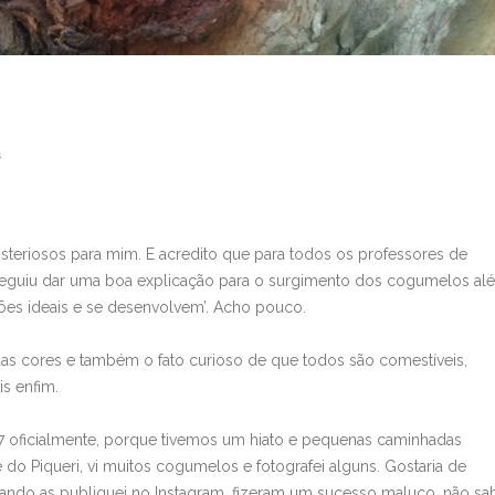
s
eriosos para mim. E acredito que para todos os professores de
seguiu dar uma boa explicação para o surgimento dos cogumelos al
ões ideais e se desenvolvem’. Acho pouco.
 cores e também o fato curioso de que todos são comestíveis,
s enfim.
7 oficialmente, porque tivemos um hiato e pequenas caminhadas
do Piqueri, vi muitos cogumelos e fotografei alguns. Gostaria de
ando as publiquei no Instagram, fizeram um sucesso maluco, não sa