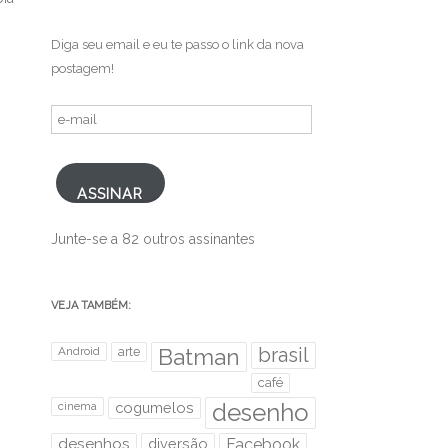
Diga seu email e eu te passo o link da nova
postagem!
e-
mail
ASSINAR
Junte-se a 82 outros assinantes
VEJA TAMBÉM:
brasil
Android
arte
Batman
café
desenho
cinema
cogumelos
desenhos
diversão
Facebook