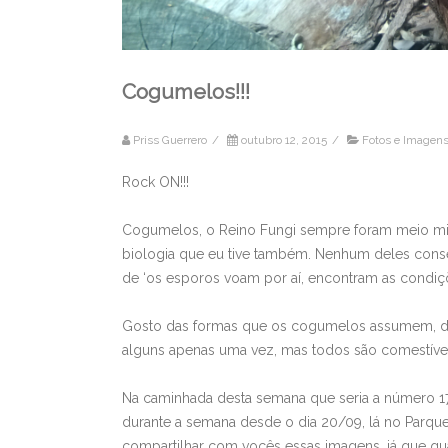
Cogumelos!!!
Priss Guerrero
/
outubro 12, 2015
/
Fotos e Imagen
Rock ON!!!
Cogumelos, o Reino Fungi sempre foram meio mist
biologia que eu tive também. Nenhum deles con
de ‘os esporos voam por aí, encontram as condiç
Gosto das formas que os cogumelos assumem, das
alguns apenas uma vez, mas todos são comestívei
Na caminhada desta semana que seria a número 1
durante a semana desde o dia 20/09, lá no Parque 
compartilhar com vocês essas imagens, já que qu