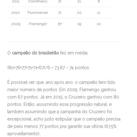
2011
Corinthians
71
21
8
2010
Fluminense
71
20
11
2009
Framengo!
67
19
10
O
campeão do brasileirão
fez em média:
(80+76+77+71+71+67)/6 = 73.67 ~ 74 pontos.
É possível ver que, ano após ano, o campeão tem tido
maior número de pontos. Em 2009, Flamengo ganhou
com 67 pontos. Já em 2015, o Cruzeiro ganhou com 80
pontos. Então, assumindo essa progressão natural, e
também assumindo que a campanha do Cruzeiro foi
excepcional, acho justo estipular que o campeão precisa
de pelo menos 77 pontos pra garantir sua vitória (67.5%
aproveitamento).