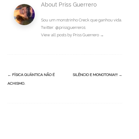
About Priss Guerrero
Sou um monstrinho Creck que ganhou vida.
Twitter: @prissguerrero1
View all posts by Priss Guerrero
→
Post
←
FÍSICA QUÂNTICA NÃO É
SILÊNCIO E MONOTONIA!!!
→
navigation
ACHISMO.