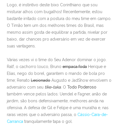
Logo, é instintivo deste bixo Corinthiano que sou
misturar alhos com bugalhos! Recentemente, estou
bastante irritado com a postura do meu time em campo.
O Timão tem um dos melhores times do Brasil, mas
mesmo assim gosta de equilibrar a partida, nivelar por
baixo, dar chances pro adversário em vez de exercer
suas vantagens.
Várias vezes vi o time do Seu Adenor dominar o jogo.
Ralf, o cachorro louco, Bruno
empaca foda
Herique e
Elias, nego do borel, garantem o mando de bola pro
time; Renato
Lesionado
Augusto e JadShow envolvem o
adversário com seu
tike-taka
.
O
Todo Poderoso
também vence pelos lados: Uendel e Fagner, anão de
jardim, são bons defensivamente, melhores ainda na
ofensiva. A defesa de Gil e Felipe é uma muralha e, nas
raras vezes que o adversário passa, o
Cássio-Cara-de-
Carranca
tranquilamente tapa o gol.