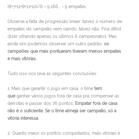
(8+7+11+8+11+10)/6 = 9.166… ~ 9 empates.
Observe a falta de progressão linear: talvez o número de
empates do campeão vem caindo, talvez não. Fica difícil
dizer olhando apenas os últimos 6 campeonatos. Mas
ainda sim podemos observar um outro padrão:
os
campeões que mais pontuaram tiveram menos empates
e mais vitórias.
Tudo isso nos leva as seguintes conclusões:
1. Mais que garantir o jogo em casa, o time
tem
que
ganhar vários jogos fora de casa pra compensar as
derrotas e passar dos 76 pontos.
Empatar fora de casa
não é o suficiente. Se o time almeja ser campeão, só a
vitória interessa.
2. Quanto maior os pontos conquistados, mais vitórias e