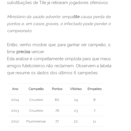
substituições de Tite já retiraram jogadores ofensivos.
Ministério da saúde adverte: empa
tite
causa perda de
pontos e, em casos graves, o infectado pode perder o
campeonato.
Então, venho mostrar que, para ganhar ser campeão, o
time
precisa
vencer.
Esta análise é compeltamente simplista para que meus
amigos futeboleiros não reclamem. Observem a tabela
que resume os dados dos últimos 6 campeões:
Ano
Campeão
Pontos
Vitórias
Empates
2014
Cruzeiro
80
24
8
2013
Cruzeiro
76
23
7
2012
Fluminense
77
22
11