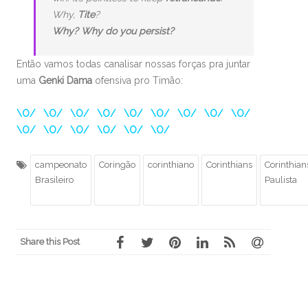
Why,
Tite
?
Why? Why do you persist?
Então vamos todas canalisar nossas forças pra juntar
uma
Genki Dama
ofensiva pro Timão:
\O/ \O/ \O/ \O/ \O/ \O/ \O/ \O/ \O/
\O/ \O/ \O/ \O/ \O/ \O/
campeonato
Coringão
corinthiano
Corinthians
Corinthian
Brasileiro
Paulista
Share this Post