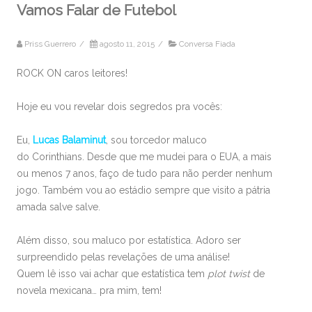
Vamos Falar de Futebol
Priss Guerrero
/
agosto 11, 2015
/
Conversa Fiada
ROCK ON caros leitores!
Hoje eu vou revelar dois segredos pra vocês:
Eu,
Lucas Balaminut
, sou torcedor maluco
do Corinthians. Desde que me mudei para o EUA, a mais
ou menos 7 anos, faço de tudo para não perder nenhum
jogo. Também vou ao estádio sempre que visito a pátria
amada salve salve.
Além disso, sou maluco por estatística. Adoro ser
surpreendido pelas revelações de uma análise!
Quem lê isso vai achar que estatística tem
plot twist
de
novela mexicana… pra mim, tem!