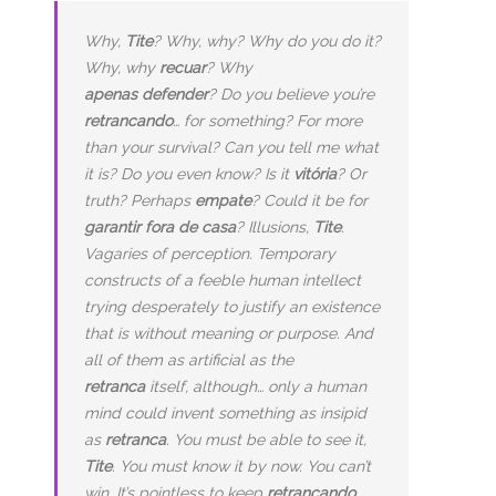
Why,
Tite
? Why, why? Why do you do it?
Why, why
recuar
? Why
apenas
defender
? Do you believe you’re
retrancando
… for something? For more
than your survival? Can you tell me what
it is? Do you even know? Is it
vitória
? Or
truth? Perhaps
empate
? Could it be for
garantir fora de casa
? Illusions,
Tite
.
Vagaries of perception. Temporary
constructs of a feeble human intellect
trying desperately to justify an existence
that is without meaning or purpose. And
all of them as artificial as the
retranca
itself, although… only a human
mind could invent something as insipid
as
retranca
. You must be able to see it,
Tite
. You must know it by now. You can’t
win. It’s pointless to keep
retrancando
.