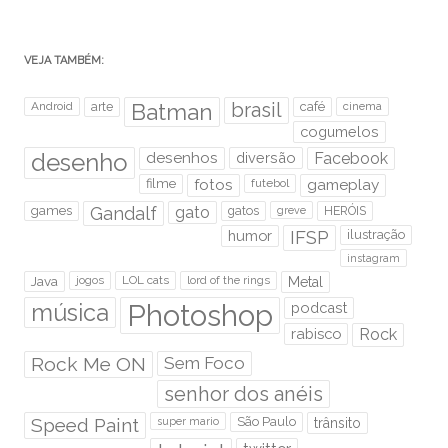
VEJA TAMBÉM:
brasil
Android
arte
Batman
café
cinema
cogumelos
desenho
desenhos
diversão
Facebook
filme
fotos
futebol
gameplay
games
Gandalf
gato
gatos
HERÓIS
greve
humor
IFSP
ilustração
instagram
Java
jogos
LOL cats
lord of the rings
Metal
Photoshop
música
podcast
rabisco
Rock
Rock Me ON
Sem Foco
senhor dos anéis
Speed Paint
São Paulo
super mario
trânsito