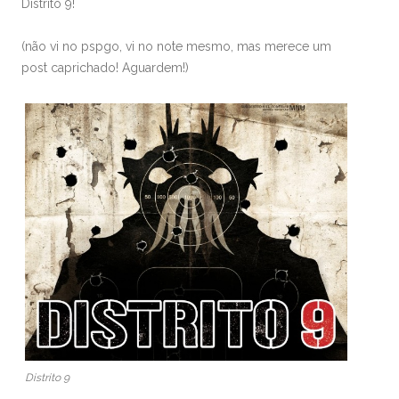
Distrito 9!
(não vi no pspgo, vi no note mesmo, mas merece um
post caprichado! Aguardem!)
Distrito 9