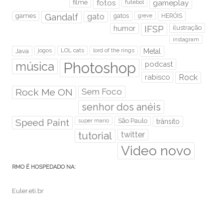
filme
fotos
futebol
gameplay
games
Gandalf
gato
gatos
HERÓIS
greve
humor
IFSP
ilustração
instagram
Java
jogos
LOL cats
lord of the rings
Metal
Photoshop
música
podcast
rabisco
Rock
Rock Me ON
Sem Foco
senhor dos anéis
Speed Paint
São Paulo
super mario
trânsito
tutorial
twitter
Video novo
RMO É HOSPEDADO NA:
Euler.eti.br