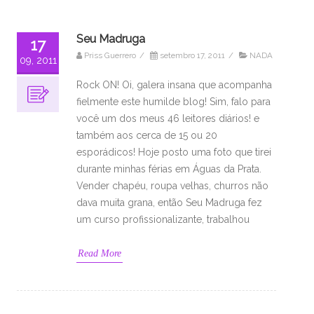
Seu Madruga
17
Priss Guerrero
/
setembro 17, 2011
/
NADA
09, 2011
Rock ON! Oi, galera insana que acompanha
fielmente este humilde blog! Sim, falo para
você um dos meus 46 leitores diários! e
também aos cerca de 15 ou 20
esporádicos! Hoje posto uma foto que tirei
durante minhas férias em Águas da Prata.
Vender chapéu, roupa velhas, churros não
dava muita grana, então Seu Madruga fez
um curso profissionalizante, trabalhou
Read More