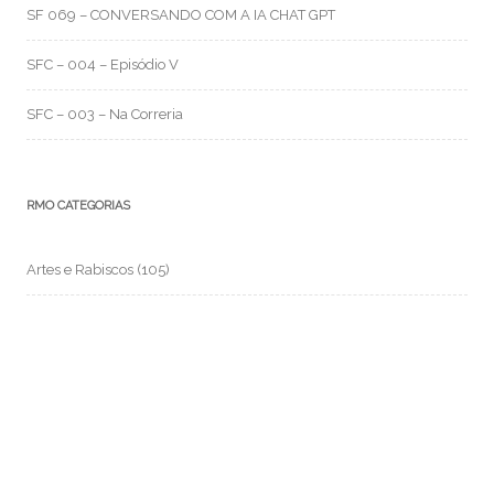
SF 069 – CONVERSANDO COM A IA CHAT GPT
SFC – 004 – Episódio V
SFC – 003 – Na Correria
RMO CATEGORIAS
Artes e Rabiscos
(105)
Canal RMO
(32)
Conversa Fiada
(117)
Evil Darwin
(4)
Fotos e Imagens
(159)