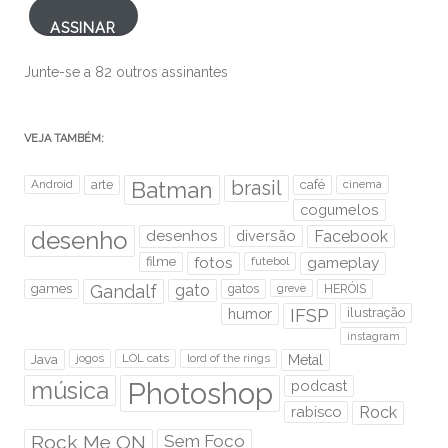
ASSINAR
Junte-se a 82 outros assinantes
VEJA TAMBÉM:
brasil
Android
arte
Batman
café
cinema
cogumelos
desenho
desenhos
diversão
Facebook
filme
fotos
futebol
gameplay
games
Gandalf
gato
gatos
HERÓIS
greve
humor
IFSP
ilustração
instagram
Java
jogos
LOL cats
lord of the rings
Metal
Photoshop
música
podcast
rabisco
Rock
Rock Me ON
Sem Foco