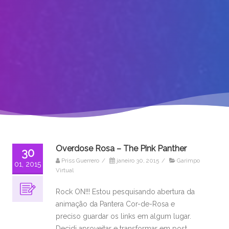
Overdose Rosa – The Pink Panther
30
Priss Guerrero
/
janeiro 30, 2015
/
Garimpo
01, 2015
Virtual
Rock ON!!! Estou pesquisando abertura da
animação da Pantera Cor-de-Rosa e
preciso guardar os links em algum lugar.
Decidi aproveitar e transformar em post