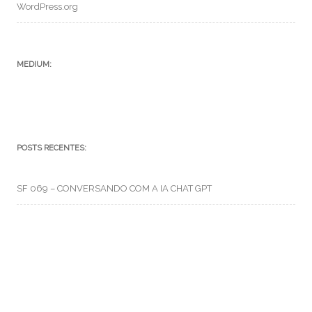
WordPress.org
MEDIUM:
POSTS RECENTES:
SF 069 – CONVERSANDO COM A IA CHAT GPT
SFC – 004 – Episódio V
SFC – 003 – Na Correria
RMO CATEGORIAS