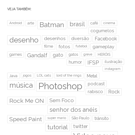
VEJA TAMBÉM:
brasil
Android
arte
Batman
café
cinema
cogumelos
desenho
desenhos
diversão
Facebook
filme
fotos
futebol
gameplay
games
Gandalf
gato
gatos
HERÓIS
greve
humor
IFSP
ilustração
instagram
Java
jogos
LOL cats
lord of the rings
Metal
Photoshop
música
podcast
rabisco
Rock
Rock Me ON
Sem Foco
senhor dos anéis
Speed Paint
São Paulo
super mario
trânsito
tutorial
twitter