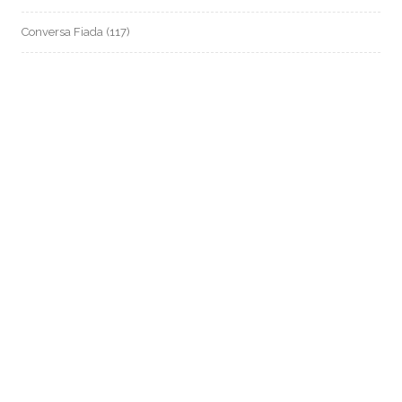
Conversa Fiada
(117)
Evil Darwin
(4)
Fotos e Imagens
(159)
Garimpo Virtual
(94)
Meus Contos
(4)
NADA
(871)
Podcast
(78)
pop
(1)
Speed Paint
(25)
SpeedPainting
(16)