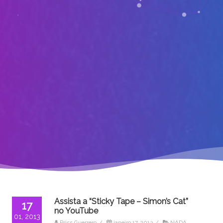
Assista a “Sticky Tape – Simon’s Cat”
17
no YouTube
01, 2013
Priss Guerrero
/
janeiro 17, 2013
/
NADA