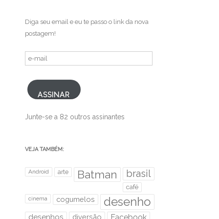
Diga seu email e eu te passo o link da nova
postagem!
e-
mail
ASSINAR
Junte-se a 82 outros assinantes
VEJA TAMBÉM:
brasil
Android
arte
Batman
café
desenho
cinema
cogumelos
desenhos
diversão
Facebook