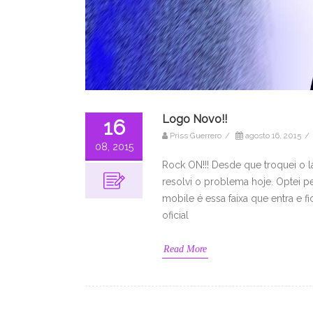
Logo Novo!!
16
Priss Guerrero
/
agosto 16, 2015
/
08, 2015
Rock ON!!! Desde que troquei o 
resolvi o problema hoje. Optei p
mobile é essa faixa que entra e f
oficial
Read More