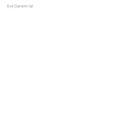
Evil Darwin
(4)
Fotos e Imagens
(159)
Garimpo Virtual
(94)
Meus Contos
(4)
NADA
(871)
Podcast
(78)
pop
(1)
Speed Paint
(25)
SpeedPainting
(16)
Tecnologia
(43)