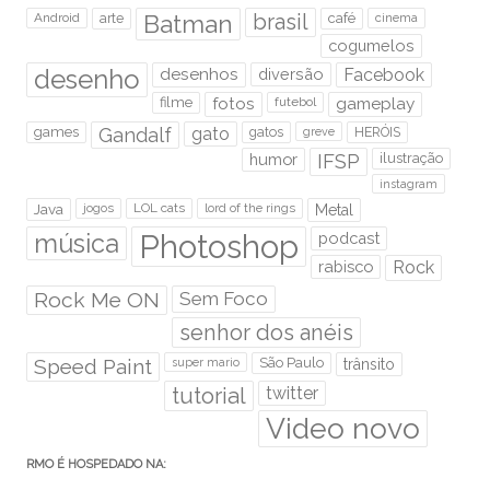
brasil
Android
arte
Batman
café
cinema
cogumelos
desenho
desenhos
diversão
Facebook
filme
fotos
futebol
gameplay
games
Gandalf
gato
gatos
HERÓIS
greve
humor
IFSP
ilustração
instagram
Java
jogos
LOL cats
lord of the rings
Metal
Photoshop
música
podcast
rabisco
Rock
Rock Me ON
Sem Foco
senhor dos anéis
Speed Paint
São Paulo
super mario
trânsito
tutorial
twitter
Video novo
RMO É HOSPEDADO NA: