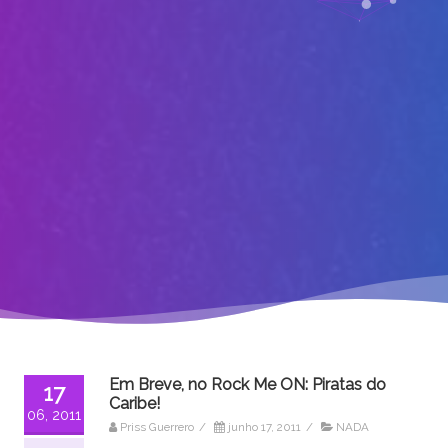
Em Breve, no Rock Me ON: Piratas do
17
Caribe!
06, 2011
Priss Guerrero
/
junho 17, 2011
/
NADA