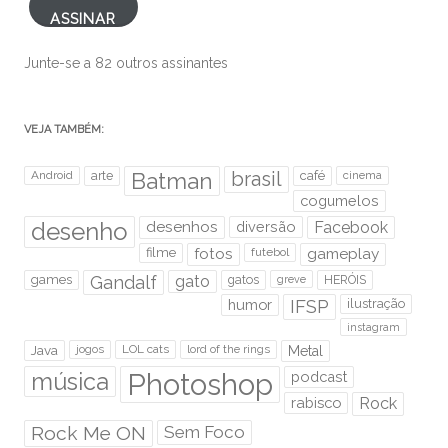
ASSINAR
Junte-se a 82 outros assinantes
VEJA TAMBÉM:
brasil
Android
arte
Batman
café
cinema
cogumelos
desenho
desenhos
diversão
Facebook
filme
fotos
futebol
gameplay
games
Gandalf
gato
gatos
HERÓIS
greve
humor
IFSP
ilustração
instagram
Java
jogos
LOL cats
lord of the rings
Metal
Photoshop
música
podcast
rabisco
Rock
Rock Me ON
Sem Foco