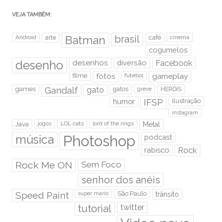
VEJA TAMBÉM:
brasil
Android
arte
Batman
café
cinema
cogumelos
desenho
desenhos
diversão
Facebook
filme
fotos
futebol
gameplay
games
Gandalf
gato
gatos
HERÓIS
greve
humor
IFSP
ilustração
instagram
Java
jogos
LOL cats
lord of the rings
Metal
Photoshop
música
podcast
rabisco
Rock
Rock Me ON
Sem Foco
senhor dos anéis
Speed Paint
São Paulo
super mario
trânsito
tutorial
twitter