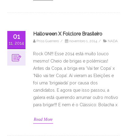
Halloween X Folclore Brasileiro
01
Priss Guerrero
/
novembro 1, 2014
/
NADA
11, 2014
Rock ON!!! Esse 2014 está muito louco
mesmo! Cheio de brigas e polêmicas!
Antes da Copa, a briga era ‘Vai ter Copa’ x
‘Não vai ter Copa’. Aí vieram as Eleições e
foi uma ‘brigaiada’ por causa dos
candidatos. E agora que isso passou, a
galera está querendo arrumar outro motivo
para brigar!!! E nem é o Clássico: Bolacha x
Read More