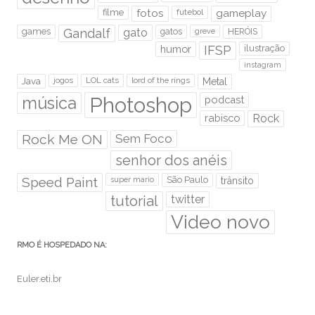
filme
fotos
futebol
gameplay
games
Gandalf
gato
gatos
HERÓIS
greve
humor
IFSP
ilustração
instagram
Java
jogos
LOL cats
lord of the rings
Metal
Photoshop
música
podcast
rabisco
Rock
Rock Me ON
Sem Foco
senhor dos anéis
Speed Paint
São Paulo
super mario
trânsito
tutorial
twitter
Video novo
RMO É HOSPEDADO NA:
Euler.eti.br