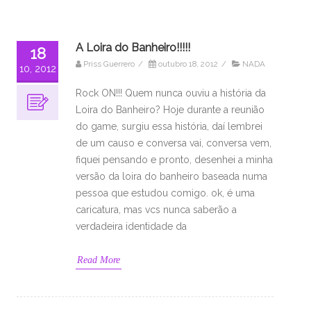
A Loira do Banheiro!!!!!
18
Priss Guerrero
/
outubro 18, 2012
/
NADA
10, 2012
Rock ON!!! Quem nunca ouviu a história da
Loira do Banheiro? Hoje durante a reunião
do game, surgiu essa história, daí lembrei
de um causo e conversa vai, conversa vem,
fiquei pensando e pronto, desenhei a minha
versão da loira do banheiro baseada numa
pessoa que estudou comigo. ok, é uma
caricatura, mas vcs nunca saberão a
verdadeira identidade da
Read More