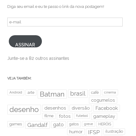
Diga seu email e eu te passo o link da nova postagem!
e-
mail
ASSINAR
Junte-se a 82 outros assinantes
VEJA TAMBÉM:
brasil
Android
arte
Batman
café
cinema
cogumelos
desenho
desenhos
diversão
Facebook
filme
fotos
futebol
gameplay
games
Gandalf
gato
gatos
HERÓIS
greve
humor
IFSP
ilustração