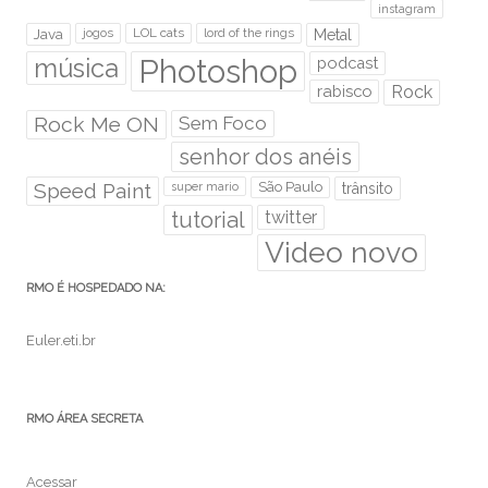
instagram
Java
jogos
LOL cats
lord of the rings
Metal
Photoshop
música
podcast
rabisco
Rock
Rock Me ON
Sem Foco
senhor dos anéis
Speed Paint
São Paulo
super mario
trânsito
tutorial
twitter
Video novo
RMO É HOSPEDADO NA:
Euler.eti.br
RMO ÁREA SECRETA
Acessar