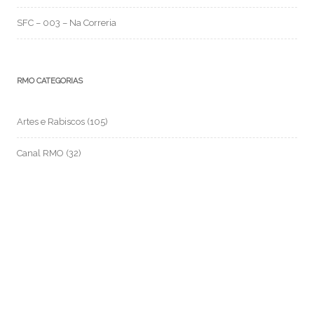
SFC – 003 – Na Correria
RMO CATEGORIAS
Artes e Rabiscos
(105)
Canal RMO
(32)
Conversa Fiada
(117)
Evil Darwin
(4)
Fotos e Imagens
(159)
Garimpo Virtual
(94)
Meus Contos
(4)