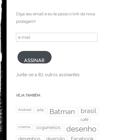
Diga seu email e eu te passo o link da nova
postagem!
e-
mail
ASSINAR
Junte-se a 82 outros assinantes
VEJA TAMBÉM:
brasil
Android
arte
Batman
café
desenho
cinema
cogumelos
desenhos
diversão
Facebook