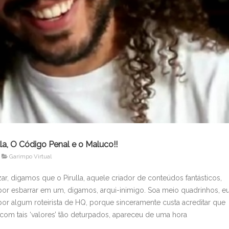
lla, O Código Penal e o Maluco!!
Garimpo Virtual
ar, digamos que o Pirulla, aquele criador de conteúdos fantásticos,
por esbarrar em um, digamos, arqui-inimigo. Soa meio quadrinhos, e
 por algum roteirista de HQ, porque sinceramente custa acreditar que
com tais ‘valores’ tão deturpados, apareceu de uma hora