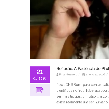
Reflexão: A Paciência do Piru
21
Priss Guerrero
/
janeiro 21, 2016
/
01, 2016
Rock ON!!! Bom, para contextualiz
científicos no You Tube, acabou 
sei, mas tal qual um vilão criado
exista realmente um ser humano 