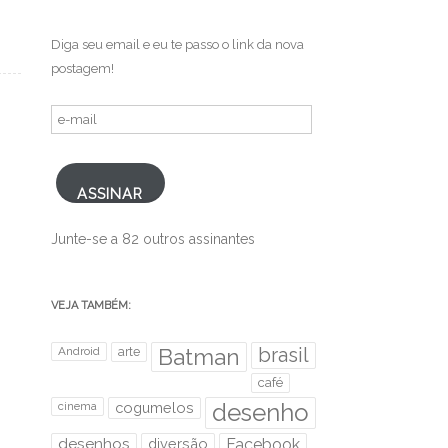
Diga seu email e eu te passo o link da nova
postagem!
e-
mail
ASSINAR
Junte-se a 82 outros assinantes
VEJA TAMBÉM:
brasil
Android
arte
Batman
café
desenho
cinema
cogumelos
desenhos
diversão
Facebook