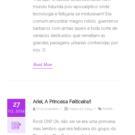
mundo futurista pós-apocalíptico onde
tecnologia e feitiçaria se misturavam! Era
comum encontrar magos robôs, guerreiros
bárbaros com armas lasers e toda sorte de
cenários destruídos que remetiam às
grandes paisagens urbanas conhecidas por
nós. O
Read More
Ariel, A Princesa Feiticeira!!
27
Priss Guerrero
/
março 27, 2014
/
NADA
03, 2014
Rock ON!! Ok, não sei se era uma princesa,
mas lembro que era feiticeira do grupo do