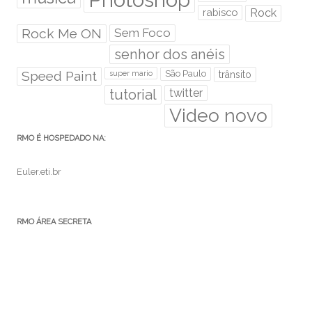
rabisco
Rock
Rock Me ON
Sem Foco
senhor dos anéis
Speed Paint
São Paulo
super mario
trânsito
tutorial
twitter
Video novo
RMO É HOSPEDADO NA:
Euler.eti.br
RMO ÁREA SECRETA
Acessar
Feed de posts