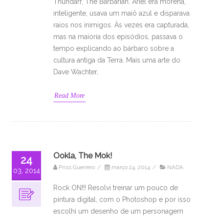
Thundarr, The Barbarian. Ariel era morena,
inteligente, usava um maiô azul e disparava
raios nos inimigos. Às vezes era capturada,
mas na maioria dos episódios, passava o
tempo explicando ao bárbaro sobre a
cultura antiga da Terra. Mais uma arte do
Dave Wachter,
Read More
Ookla, The Mok!
24
Priss Guerrero
/
março 24, 2014
/
NADA
03, 2014
Rock ON!!! Resolvi treinar um pouco de
pintura digital, com o Photoshop e por isso
escolhi um desenho de um personagem