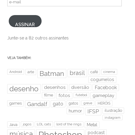
e-
mail
ASSINAR
Junte-se a 82 outros assinantes
VEJA TAMBÉM:
brasil
Android
arte
Batman
café
cinema
cogumelos
desenho
desenhos
diversão
Facebook
filme
fotos
futebol
gameplay
games
Gandalf
gato
gatos
HERÓIS
greve
humor
IFSP
ilustração
instagram
Java
jogos
LOL cats
lord of the rings
Metal
Photoshop
música
podcast