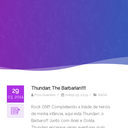
Thundarr, The Barbarian!!!!
29
Priss Guerrero
/
março 29, 2014
/
NADA
03, 2014
Rock ON!!! Completando a tríade de heróis
de minha infância, aqui está Thundarr, o
Bárbaro!!! Junto com Ariel e Ookla,
Thundarr encarava várias aventuras num