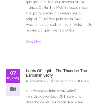
que gosto muito e que marcou minha
infância: Ookla, The Mok. Eu escolhi essa
arte, porque achei o desenho muito
original. Ela foi feita pelo artista Dave
Wachter e publicada em 2009. Achei muito
bacana, porque mostra o Ookla
Read More
Lords Of Light – The Thundarr The
07
Barbarian Story
10, 2013
Priss Guerrero
/
outubro 7, 2013
/
NADA
http://www.youtube.com/watch?
v=sBrZik5qD-Q Rock ON!!! Esse foi o
desenho da minha infância. Não é um