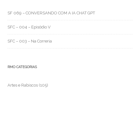
SF 069 – CONVERSANDO COM A IA CHAT GPT
SFC – 004 – Episódio V
SFC – 003 – Na Correria
RMO CATEGORIAS
Artes e Rabiscos
(105)
Canal RMO
(32)
Conversa Fiada
(117)
Evil Darwin
(4)