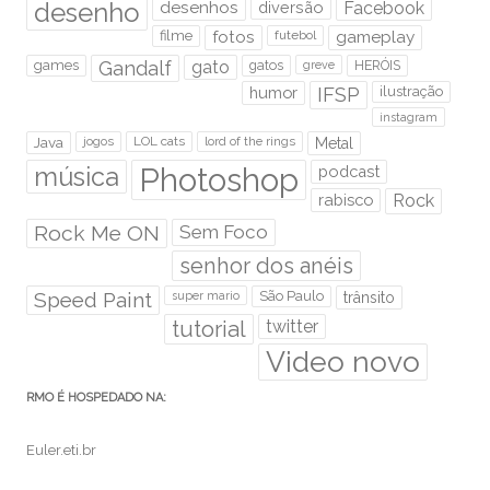
desenho
desenhos
diversão
Facebook
filme
fotos
futebol
gameplay
games
Gandalf
gato
gatos
HERÓIS
greve
humor
IFSP
ilustração
instagram
Java
jogos
LOL cats
lord of the rings
Metal
Photoshop
música
podcast
rabisco
Rock
Rock Me ON
Sem Foco
senhor dos anéis
Speed Paint
São Paulo
super mario
trânsito
tutorial
twitter
Video novo
RMO É HOSPEDADO NA:
Euler.eti.br