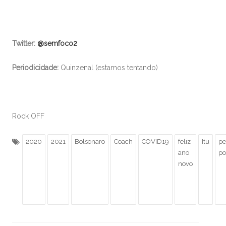
Twitter:
@semfoco2
Periodicidade:
Quinzenal (estamos tentando)
Rock OFF
2020
2021
Bolsonaro
Coach
COVID19
feliz
Itu
pe
ano
po
novo