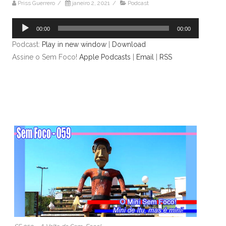
Priss Guerrero
/
janeiro 2, 2021
/
Podcast
Tocador
00:00
00:00
de
Podcast:
Play in new window
|
Download
áudio
Assine o Sem Foco!
Apple Podcasts
|
Email
|
RSS