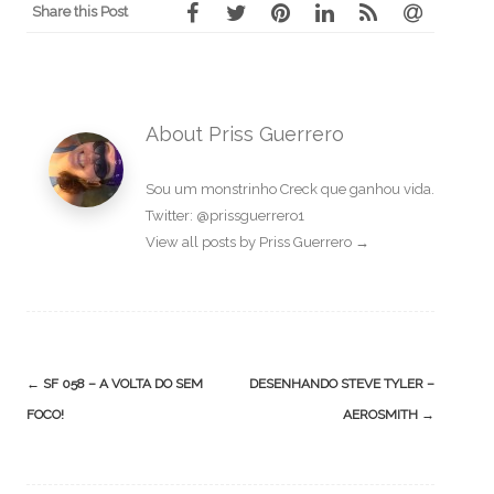
Share this Post
About Priss Guerrero
Sou um monstrinho Creck que ganhou vida.
Twitter: @prissguerrero1
View all posts by Priss Guerrero
→
Post
←
SF 058 – A VOLTA DO SEM
DESENHANDO STEVE TYLER –
navigation
FOCO!
AEROSMITH
→