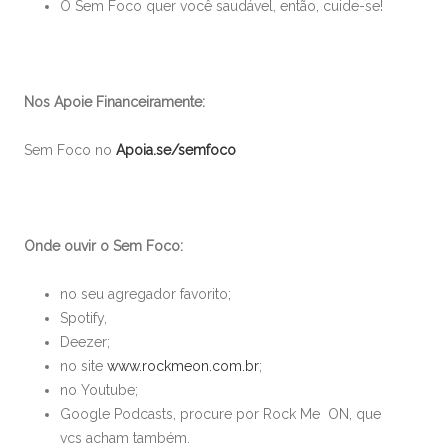
O Sem Foco quer você saudável, então, cuide-se!
Nos Apoie Financeiramente:
Sem Foco no
Apoia.se/semfoco
Onde ouvir o Sem Foco:
no seu agregador favorito;
Spotify,
Deezer;
no site
www.rockmeon.com.br
;
no Youtube;
Google Podcasts, procure por Rock Me ON, que
vcs acham também.