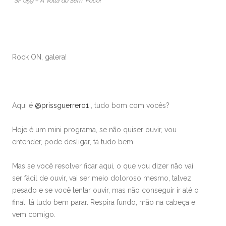
SF 059 – A Volta do Sem Foco!
Rock ON, galera!
Aqui é
@prissguerrero1
, tudo bom com vocês?
Hoje é um mini programa, se não quiser ouvir, vou
entender, pode desligar, tá tudo bem.
Mas se você resolver ficar aqui, o que vou dizer não vai
ser fácil de ouvir, vai ser meio doloroso mesmo, talvez
pesado e se você tentar ouvir, mas não conseguir ir até o
final, tá tudo bem parar. Respira fundo, mão na cabeça e
vem comigo.