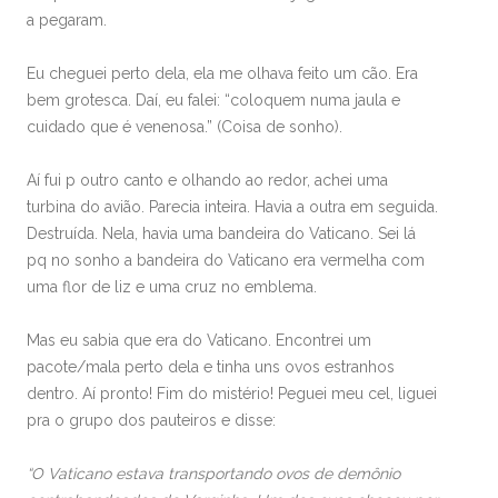
a pegaram.
Eu cheguei perto dela, ela me olhava feito um cão. Era
bem grotesca. Daí, eu falei: “coloquem numa jaula e
cuidado que é venenosa.” (Coisa de sonho).
Aí fui p outro canto e olhando ao redor, achei uma
turbina do avião. Parecia inteira. Havia a outra em seguida.
Destruída. Nela, havia uma bandeira do Vaticano. Sei lá
pq no sonho a bandeira do Vaticano era vermelha com
uma flor de liz e uma cruz no emblema.
Mas eu sabia que era do Vaticano. Encontrei um
pacote/mala perto dela e tinha uns ovos estranhos
dentro. Aí pronto! Fim do mistério! Peguei meu cel, liguei
pra o grupo dos pauteiros e disse:
“O Vaticano estava transportando ovos de demônio