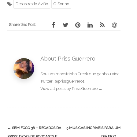
Desastre de Avião
O Sonho
Share this Post
About Priss Guerrero
Sou um monstrinho Creck que ganhou vida.
Twitter: @prissguerrero1
View all posts by Priss Guerrero
→
Post
←
SEM FOCO 38 – RECADOS DA
5 MÚSICAS INCRÍVEIS PARA UM
navigation
PRISS: DICAS DE PODCASTS E
DIA FRIO
→