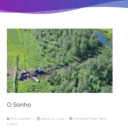
O Sonho
Priss Guerrero
/
agosto 15, 2019
/
Conversa Fiada
,
Meus
Contos