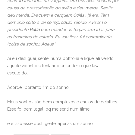
contrabandeados de Varginha. Um dos ovos chocou por
causa da pressurização do avião e deu merda. Repito:
deu merda. Evacuem e cerquem Goiás , já era. Tem
demônio solto e vai se reproduzir rápido. Avisem o
presidente
Putin
para mandar as forças armadas para
as fronteiras do estado. Eu vou ficar, fui contaminada
(coisa de sonho). Adeus.”
Aí eu desliguei, sentei numa poltrona e fiquei ali vendo
aquele vidrinho e tentando entender o que tava
esculpido.
Acordei, portanto fim do sonho.
Meus sonhos são bem complexos e cheios de detalhes.
Esse foi bem legal, pq me senti num filme.
e é isso esse post, gente, apenas um sonho.