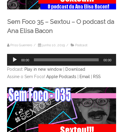
Sem Foco 35 – Sextou – O podcast da
Ana Elisa Bacon
Priss Guerrero
/
junho 10, 2019
/
Podcast
Tocador
00:00
00:00
de
Podcast:
Play in new window
|
Download
áudio
Assine o Sem Foco!
Apple Podcasts
|
Email
|
RSS