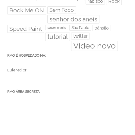
rabisco
Rock
Rock Me ON
Sem Foco
senhor dos anéis
Speed Paint
São Paulo
super mario
trânsito
tutorial
twitter
Video novo
RMO É HOSPEDADO NA:
Euler.eti.br
RMO ÁREA SECRETA
Acessar
Feed de posts