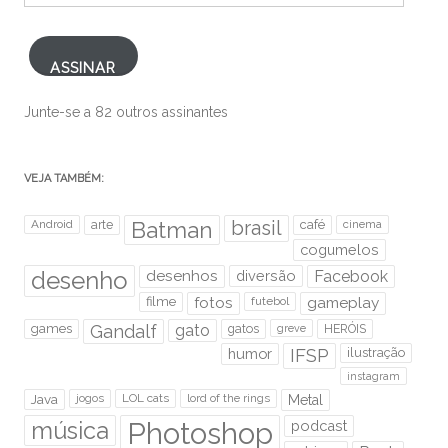
mail
ASSINAR
Junte-se a 82 outros assinantes
VEJA TAMBÉM:
brasil
Android
arte
Batman
café
cinema
cogumelos
desenho
desenhos
diversão
Facebook
filme
fotos
futebol
gameplay
games
Gandalf
gato
gatos
HERÓIS
greve
humor
IFSP
ilustração
instagram
Java
jogos
LOL cats
lord of the rings
Metal
Photoshop
música
podcast