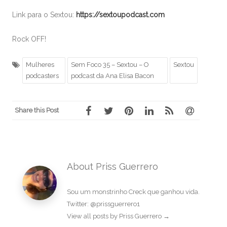
Link para o Sextou:
https://sextoupodcast.com
Rock OFF!
Mulheres
Sem Foco 35 – Sextou – O
Sextou
podcasters
podcast da Ana Elisa Bacon
Share this Post
About Priss Guerrero
Sou um monstrinho Creck que ganhou vida.
Twitter: @prissguerrero1
View all posts by Priss Guerrero
→