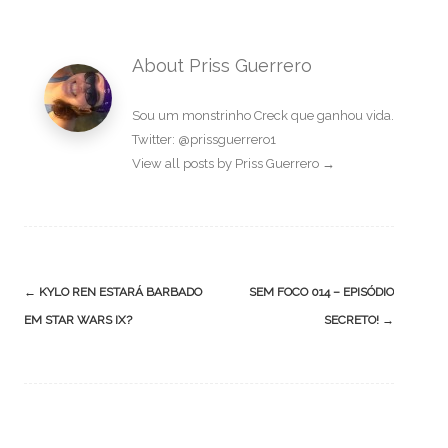
About Priss Guerrero
Sou um monstrinho Creck que ganhou vida.
Twitter: @prissguerrero1
View all posts by Priss Guerrero
→
Post
←
KYLO REN ESTARÁ BARBADO
SEM FOCO 014 – EPISÓDIO
navigation
EM STAR WARS IX?
SECRETO!
→