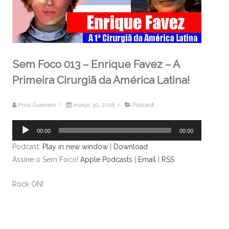
Sem Foco 013 – Enrique Favez – A
Primeira Cirurgiã da América Latina!
Priss Guerrero
/
março 30, 2018
/
Podcast
Tocador
00:00
00:00
de
Podcast:
Play in new window
|
Download
áudio
Assine o Sem Foco!
Apple Podcasts
|
Email
|
RSS
Rock ON!