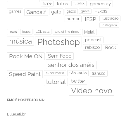
filme
fotos
futebol
gameplay
games
Gandalf
gato
gatos
HERÓIS
greve
humor
IFSP
ilustração
instagram
Java
jogos
LOL cats
lord of the rings
Metal
Photoshop
música
podcast
rabisco
Rock
Rock Me ON
Sem Foco
senhor dos anéis
Speed Paint
São Paulo
super mario
trânsito
tutorial
twitter
Video novo
RMO É HOSPEDADO NA:
Euler.eti.br