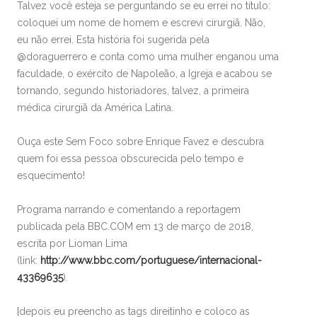
Talvez você esteja se perguntando se eu errei no título:
coloquei um nome de homem e escrevi cirurgiã. Não,
eu não errei. Esta história foi sugerida pela
@doraguerrero e conta como uma mulher enganou uma
faculdade, o exército de Napoleão, a Igreja e acabou se
tornando, segundo historiadores, talvez, a primeira
médica cirurgiã da América Latina.
Ouça este Sem Foco sobre Enrique Favez e descubra
quem foi essa pessoa obscurecida pelo tempo e
esquecimento!
Programa narrando e comentando a reportagem
publicada pela BBC.COM em 13 de março de 2018,
escrita por Lioman Lima
(link:
http://www.bbc.com/portuguese/internacional-
43369635
).
[depois eu preencho as tags direitinho e coloco as