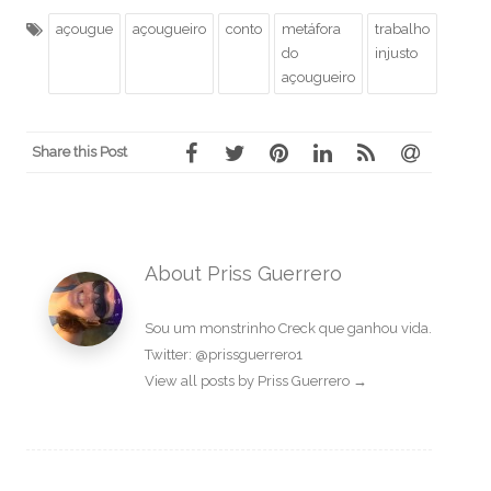
açougue
açougueiro
conto
metáfora
trabalho
do
injusto
açougueiro
Share this Post
About Priss Guerrero
Sou um monstrinho Creck que ganhou vida.
Twitter: @prissguerrero1
View all posts by Priss Guerrero
→