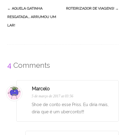
Post
←
AQUELA GATINHA
ROTEIRIZADOR DE VIAGENS!
→
navigation
RESGATADA… ARRUMOU UM
LAR!
4
Comments
Marcelo
5 de março de 2017 at 03:56
Shoe de conto esse Priss. Eu diria mais,
diria que é um uberconto!!!