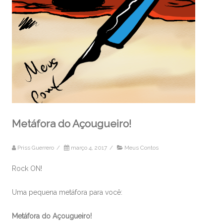
Metáfora do Açougueiro!
Priss Guerrero
/
março 4, 2017
/
Meus Contos
Rock ON!
Uma pequena metáfora para você:
Metáfora do Açougueiro!