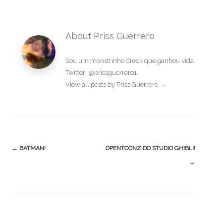
About Priss Guerrero
Sou um monstrinho Creck que ganhou vida.
Twitter: @prissguerrero1
View all posts by Priss Guerrero
→
Post
←
BATMAN!
OPENTOONZ DO STUDIO GHIBLI!
navigation
→