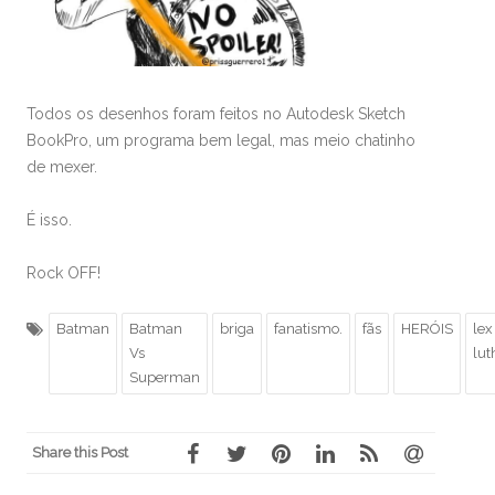
Todos os desenhos foram feitos no Autodesk Sketch
BookPro, um programa bem legal, mas meio chatinho
de mexer.
É isso.
Rock OFF!
Batman
Batman
briga
fanatismo.
fãs
HERÓIS
lex
Vs
lut
Superman
Share this Post