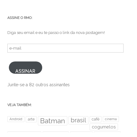
ASSINE O RMO:
Diga seu email e eu te passo o link da nova postagem!
e-
mail
ASSINAR
Junte-se a 82 outros assinantes
VEJA TAMBÉM:
brasil
Android
arte
Batman
café
cinema
cogumelos
desenho
desenhos
diversão
Facebook