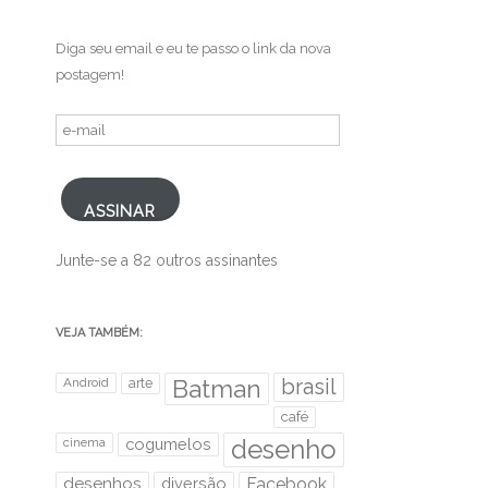
Diga seu email e eu te passo o link da nova
postagem!
e-
mail
ASSINAR
Junte-se a 82 outros assinantes
VEJA TAMBÉM:
brasil
Android
arte
Batman
café
desenho
cinema
cogumelos
desenhos
diversão
Facebook