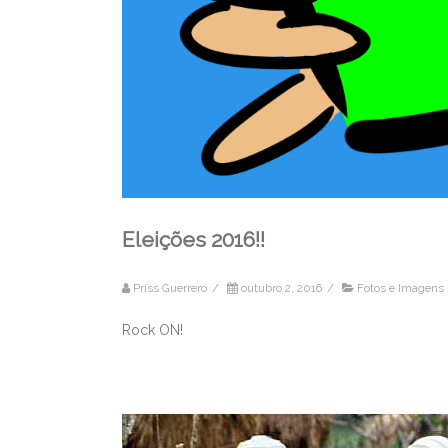
Eleições 2016!!
Priss Guerrero
/
outubro 2, 2016
/
Fotos e Imagens
Rock ON!