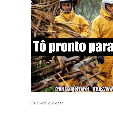
Eu já votei e vocês?