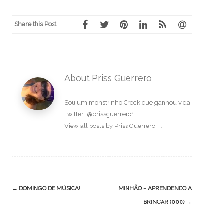
Share this Post
About Priss Guerrero
Sou um monstrinho Creck que ganhou vida.
Twitter: @prissguerrero1
View all posts by Priss Guerrero
→
Post
←
DOMINGO DE MÚSICA!
MINHÃO – APRENDENDO A
navigation
BRINCAR (000)
→