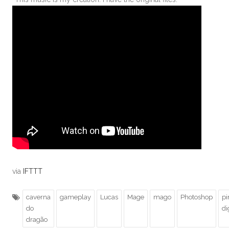
via
IFTTT
caverna
gameplay
Lucas
Mage
mago
Photoshop
pi
do
di
dragão