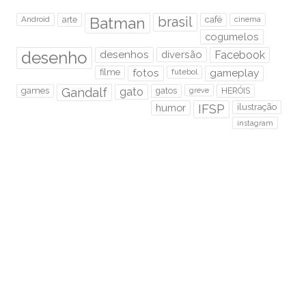
brasil
Android
arte
Batman
café
cinema
cogumelos
desenho
desenhos
diversão
Facebook
filme
fotos
futebol
gameplay
games
Gandalf
gato
gatos
HERÓIS
greve
humor
IFSP
ilustração
instagram
Java
jogos
LOL cats
lord of the rings
Metal
Photoshop
música
podcast
rabisco
Rock
Rock Me ON
Sem Foco
senhor dos anéis
Speed Paint
São Paulo
super mario
trânsito
tutorial
twitter
Video novo
RMO É HOSPEDADO NA: