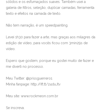
sólidos e os esfumaçados suaves. Também usei a
galeria de filtros, seleção, duplicar camadas, ferramenta
texto e efeitos na camada de texto.
Não tem narração, é um speedpainting.
Levei 1h30 para fazer a arte, mas graças aos milagres da
edição de vídeo, para vocês ficou com 3min29s de
vídeo.
Espero que gostem, porque eu gostei muito de fazer e
me diverti no processo.
Meu Twitter: @prissguerrero1
Minha fanpage: http://ift.tt/24duJtv
Meu site: www.rockmeon.com.br
Se inscreva.