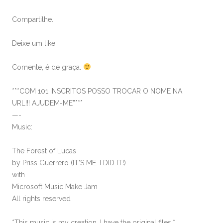
Compartilhe.
Deixe um like.
Comente, é de graça.
***COM 101 INSCRITOS POSSO TROCAR O NOME NA
URL!!! AJUDEM-ME”***
—-
Music:
The Forest of Lucas
by Priss Guerrero (IT’S ME. I DID IT!)
with
Microsoft Music Make Jam
All rights reserved
*This music is my creation. I have the original files.*