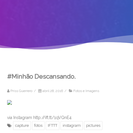
#Minhão Descansando.
Priss Guerrero
/
abril 28, 2016
/
Fotos e Imagens
via Instagram http://ift.tt/1qVQnE4
capture
fotos
IFTTT
instagram
pictures