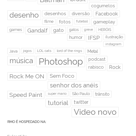
cogumelos
desenho
desenhos
diversão
Facebook
filme
fotos
futebol
gameplay
games
Gandalf
gato
gatos
HERÓIS
greve
humor
IFSP
ilustração
instagram
Java
jogos
LOL cats
lord of the rings
Metal
Photoshop
música
podcast
rabisco
Rock
Rock Me ON
Sem Foco
senhor dos anéis
Speed Paint
São Paulo
super mario
trânsito
tutorial
twitter
Video novo
RMO É HOSPEDADO NA: