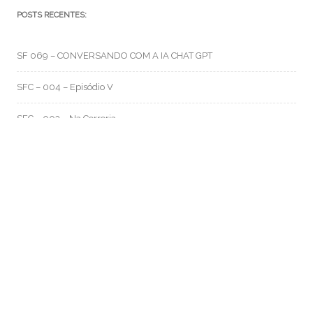
POSTS RECENTES:
SF 069 – CONVERSANDO COM A IA CHAT GPT
SFC – 004 – Episódio V
SFC – 003 – Na Correria
RMO CATEGORIAS
Artes e Rabiscos
(105)
Canal RMO
(32)
Conversa Fiada
(117)
Evil Darwin
(4)