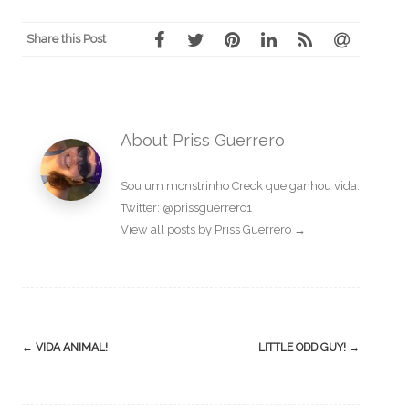
Share this Post
About Priss Guerrero
Sou um monstrinho Creck que ganhou vida.
Twitter: @prissguerrero1
View all posts by Priss Guerrero
→
Post
←
VIDA ANIMAL!
LITTLE ODD GUY!
→
navigation