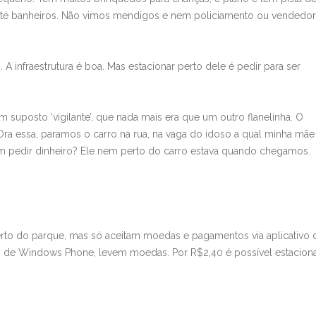
até banheiros. Não vimos mendigos e nem policiamento ou vendedo
 A infraestrutura é boa. Mas estacionar perto dele é pedir para ser
suposto ‘vigilante’, que nada mais era que um outro flanelinha. O
 essa, paramos o carro na rua, na vaga do idoso a qual minha mãe
em pedir dinheiro? Ele nem perto do carro estava quando chegamos.
to do parque, mas só aceitam moedas e pagamentos via aplicativo 
ios de Windows Phone, levem moedas. Por R$2,40 é possível estacion