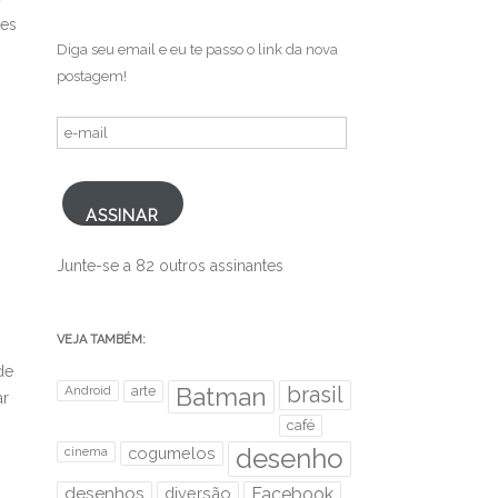
res
Diga seu email e eu te passo o link da nova
postagem!
e-
mail
ASSINAR
Junte-se a 82 outros assinantes
VEJA TAMBÉM:
de
brasil
Android
arte
Batman
ar
café
desenho
cinema
cogumelos
desenhos
diversão
Facebook