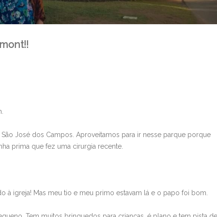
mont!!
.
 São José dos Campos. Aproveitamos para ir nesse parque porque
nha prima que fez uma cirurgia recente.
o à igreja! Mas meu tio e meu primo estavam lá e o papo foi bom.
pequeno. Tem muitos brinquedos para crianças, é plano e tem pista d