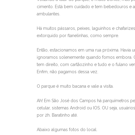
cimento. Está bem cuidado e tem bebedouros e 
ambulantes.
Há muitos pássaros, peixes, laguinhos e chafarizes.
extorquido por flanelinhas, como sempre.
Então, estacionamos em uma rua próxima. Havia um 
ignoramos solenemente quando fomos embora. Ora
tem direito, com cartãozinho e tudo e o fulano v
Enfim, não pagamos dessa vez.
O parque é muito bacana e vale a visita.
Ah! Em São José dos Campos há parquímetros per
celular, sistemas Android ou IOS. OU seja, usuár
por 2h. Baratinho até.
Abaixo algumas fotos do local.