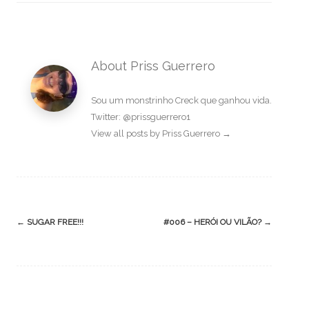
About Priss Guerrero
Sou um monstrinho Creck que ganhou vida.
Twitter: @prissguerrero1
View all posts by Priss Guerrero
→
Post
←
SUGAR FREE!!!
#006 – HERÓI OU VILÃO?
→
navigation