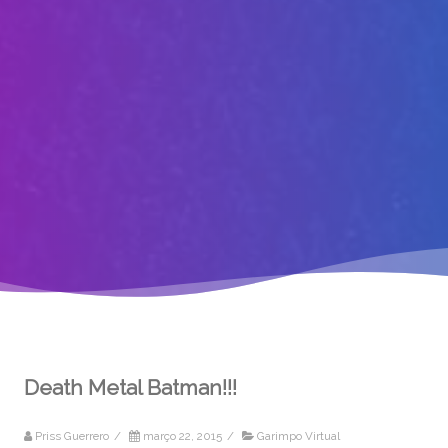
Death Metal Batman!!!
Priss Guerrero
/
março 22, 2015
/
Garimpo Virtual