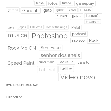
filme
fotos
futebol
gameplay
games
Gandalf
gato
gatos
HERÓIS
greve
humor
IFSP
ilustração
instagram
Java
jogos
LOL cats
lord of the rings
Metal
Photoshop
música
podcast
rabisco
Rock
Rock Me ON
Sem Foco
senhor dos anéis
Speed Paint
São Paulo
super mario
trânsito
tutorial
twitter
Video novo
RMO É HOSPEDADO NA:
Euler.eti.br